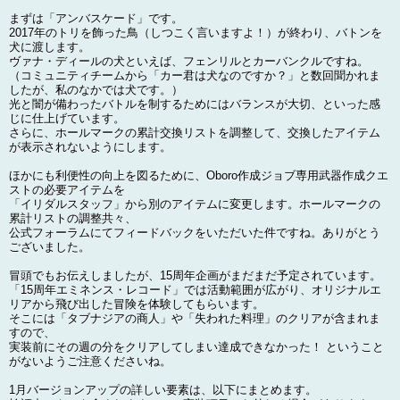
まずは「アンバスケード」です。
2017年のトリを飾った鳥（しつこく言いますよ！）が終わり、バトンを
犬に渡します。
ヴァナ・ディールの犬といえば、フェンリルとカーバンクルですね。
（コミュニティチームから「カー君は犬なのですか？」と数回聞かれま
したが、私のなかでは犬です。）
光と闇が備わったバトルを制するためにはバランスが大切、といった感
じに仕上げています。
さらに、ホールマークの累計交換リストを調整して、交換したアイテム
が表示されないようにします。
ほかにも利便性の向上を図るために、Oboro作成ジョブ専用武器作成クエ
ストの必要アイテムを
「イリダルスタッフ」から別のアイテムに変更します。ホールマークの
累計リストの調整共々、
公式フォーラムにてフィードバックをいただいた件ですね。ありがとう
ございました。
冒頭でもお伝えしましたが、15周年企画がまだまだ予定されています。
「15周年エミネンス・レコード」では活動範囲が広がり、オリジナルエ
リアから飛び出した冒険を体験してもらいます。
そこには「タブナジアの商人」や「失われた料理」のクリアが含まれま
すので、
実装前にその週の分をクリアしてしまい達成できなかった！ ということ
がないようご注意くださいね。
1月バージョンアップの詳しい要素は、以下にまとめます。