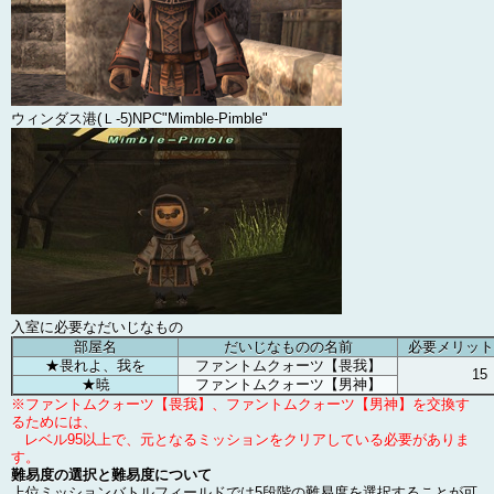
ウィンダス港(Ｌ-5)NPC"Mimble-Pimble"
入室に必要なだいじなもの
部屋名
だいじなものの名前
必要メリット
★畏れよ、我を
ファントムクォーツ【畏我】
15
★暁
ファントムクォーツ【男神】
※ファントムクォーツ【畏我】、ファントムクォーツ【男神】を交換す
るためには、
レベル95以上で、元となるミッションをクリアしている必要がありま
す。
難易度の選択と難易度について
上位ミッションバトルフィールドでは5段階の難易度を選択することが可