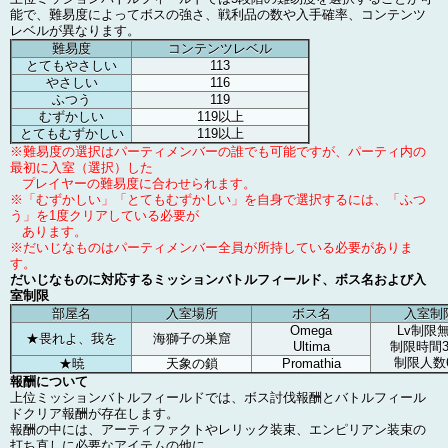
能で、難易度によってボスの強さ、戦利品の数や入手確率、コンテンツ
レベルが異なります。
難易度
コンテンツレベル
とてもやさしい
113
やさしい
116
ふつう
119
むずかしい
119以上
とてもむずかしい
119以上
※難易度の選択はパーティメンバーの誰でも可能ですが、パーティ内の
最初に入室（選択）した
プレイヤーの難易度に合わせられます。
※「むずかしい」「とてもむずかしい」を自身で選択するには、「ふつ
う」を1度クリアしている必要が
あります。
※だいじなものはパーティメンバー全員が所持している必要がありま
す。
だいじなものに対応するミッションバトルフィールド、ボス名および入
室制限
部屋名
入室場所
ボス名
入室制
Omega
Lv制限
★畏れよ、我を
海獅子の巣窟
Ultima
制限時間3
制限人数
★暁
天象の鎖
Promathia
報酬について
上位ミッションバトルフィールドでは、ボス討伐報酬とバトルフィール
ドクリア報酬が存在します。
報酬の中には、アーティファクトやレリック装束、エンピリアン装束の
打ち直しに必要なアイテムの他に、