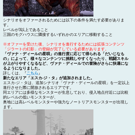
シナリオをオファーされるためには以下の条件を満たす必要がありま
す。
レベルが3以上であること
三国のモグハウスに隣接するいずれかのエリアに移動すること
※オファーを受けた後、シナリオを進行するためには拡張コンテンツ
「ジラートの幻影」の登録が完了している必要があります。
「ヴァナ・ディールの星唄」の進行度に応じて得られる「だいじなも
の」によって、様々なコンテンツに挑戦しやすくなったり、戦闘スキル
が上がりやすくなるなど、ヴァナ・ディールでの冒険がさらに快適にな
るようになりました。
詳しくは、『
こちら
』
新たなエリア「エスカ-ジ・タ」が追加されました。
エスカ-ジ・タは、追加シナリオ「ヴァナ・ディールの星唄」を一定以上
進行させた際に開放されるエリアです。
同エリアには多様なモンスターが生息しており、侵入地点付近には比較
的レベルの低いモンスターが、
奥地には高レベルモンスターや強力なノートリアスモンスターが出現し
ます。