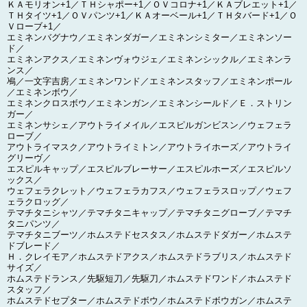
ＫＡモリオン+1／ＴＨシャポー+1／ＯＶコロナ+1／ＫＡブレエット+1／
ＴＨタイツ+1／ＯＶパンツ+1／ＫＡオーベール+1／ＴＨタバード+1／Ｏ
Ｖローブ+1／
エミネンバグナウ／エミネンダガー／エミネンシミター／エミネンソー
ド／
エミネンアクス／エミネンヴォウジェ／エミネンシックル／エミネンラ
ンス／
鳰／一文字吉房／エミネンワンド／エミネンスタッフ／エミネンポール
／エミネンボウ／
エミネンクロスボウ／エミネンガン／エミネンシールド／Ｅ．ストリン
ガー／
エミネンサシェ／アウトライメイル／エスピルガンビスン／ウェフェラ
ローブ／
アウトライマスク／アウトライミトン／アウトライホーズ／アウトライ
グリーヴ／
エスピルキャップ／エスピルブレーサー／エスピルホーズ／エスピルソ
ックス／
ウェフェラクレット／ウェフェラカフス／ウェフェラスロップ／ウェフ
ェラクロッグ／
テマチタニシャツ／テマチタニキャップ／テマチタニグローブ／テマチ
タニパンツ／
テマチタニブーツ／ホムステドセスタス／ホムステドダガー／ホムステ
ドブレード／
Ｈ．クレイモア／ホムステドアクス／ホムステドラブリス／ホムステド
サイズ／
ホムステドランス／先駆短刀／先駆刀／ホムステドワンド／ホムステド
スタッフ／
ホムステドセプター／ホムステドボウ／ホムステドボウガン／ホムステ