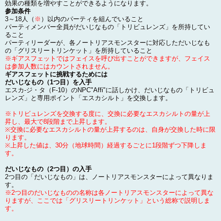
効果の種類を増やすことができるようになります。
参加条件
3～18人（
※
）以内のパーティを組んでいること
パーティメンバー全員がだいじなもの「トリビュレンズ」を所持してい
ること
パーティリーダーが、各ノートリアスモンスターに対応しただいじなも
の「グリスリートリンケット」を所持していること
※ギアスフェットではフェイスを呼び出すことができますが、フェイス
は参加人数にはカウントされません。
ギアスフェットに挑戦するためには
だいじなもの（1つ目）を入手
エスカ-ジ・タ（F-10）のNPC"Affi"に話しかけ、だいじなもの「トリビュ
レンズ」と専用ポイント「エスカシルト」を交換します。
※トリビュレンズを交換する度に、交換に必要なエスカシルトの量が上
昇し、最大で8段階まで上昇します。
※交換に必要なエスカシルトの量が上昇するのは、自身が交換した時に限
ります。
※上昇した値は、30分（地球時間）経過するごとに1段階ずつ下降しま
す。
だいじなもの（2つ目）の入手
2つ目の「だいじなもの」は、ノートリアスモンスターによって異なりま
す。
※2つ目のだいじなものの名称は各ノートリアスモンスターによって異な
りますが、ここでは「グリスリートリンケット」という総称で説明しま
す。