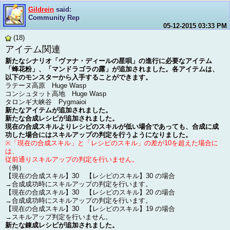
Gildrein
said:
Community Rep
05-12-2015
03:33 PM
(18)
アイテム関連
新たなシナリオ「ヴァナ・ディールの星唄」の進行に必要なアイテム
「蜂花粉」、「マンドラゴラの露」が追加されました。各アイテムは、
以下のモンスターから入手することができます。
ラテーヌ高原 Huge Wasp
コンシュタット高地 Huge Wasp
タロンギ大峡谷 Pygmaioi
新たなアイテムが追加されました。
新たな合成レシピが追加されました。
現在の合成スキルよりレシピのスキルが低い場合であっても、合成に成
功した場合にはスキルアップの判定を行うようになりました。
※「現在の合成スキル」と「レシピのスキル」の差が10を超えた場合に
は、
従前通りスキルアップの判定を行いません。
（例）
【現在の合成スキル】30 【レシピのスキル】30 の場合
→合成成功時にスキルアップの判定を行います。
【現在の合成スキル】30 【レシピのスキル】20 の場合
→合成成功時にスキルアップの判定を行います。
【現在の合成スキル】30 【レシピのスキル】19 の場合
→スキルアップ判定を行いません。
新たな錬成レシピが追加されました。