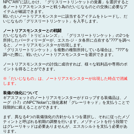
NPC"Affi"に話しかけ、「グリスリートリンケットの覚書」を選択すると
各ノートリアスモンスターと戦う為のだいじなものとの交換に必要なア
イテムが確認できます。
戦いたいノートリアスモンスターに該当するアイテムをトレードし、だ
いじなもの「グリスリートリンケット」を入手します。
ノートリアスモンスターとの戦闘
だいじなもの「トリビュレンズ」、「グリスリートリンケット」の2つを
所持したパーティリーダーが、エスカ-ジ・タ各所に点在する"???"を調べ
ると、ノートリアスモンスターが出現します。
「グリスリートリンケット」を複数の種類所持している場合は、"???"を
調べた際に、戦いたいノートリアスモンスターを選択できます。
ノートリアスモンスターの討伐に成功すれば、様々な戦利品や専用のポ
イントを得ることができます。
※「だいじなもの」は、ノートリアスモンスターが出現した時点で消滅
します。
装備の強化について
ギアスフェットのノートリアスモンスターがドロップする装備品は、ノ
ーグ（I-7）のNPC"Nolan"に強化素材「グレーリキッド」を支払うことで
段階的に鍛えることができます。
まず、異なる4つの装備強化の方針から１つを選択し、それに従ったメゾ
ティントと呼ばれる初期の調整を行います。メゾティントを行う段階で
はグレーリキッドは必要ありませんが、エスカシルトを支払う必要があ
ります。