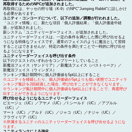
再取得するためのNPCが追加されました。
再取得には、ヤッセの狩り場（K-9）のNPC"Jumping Rabbit"に話しかけ
る必要があります。
ユニティ・コンコードについて、以下の追加／調整が行われました。
「ユニティ情報」に、新たな項目「個人評価結果」「個人評価途中経
過」が追加されました。
新システム「ユニティリーダーフェイス」が追加されました。
ユニティリーダーフェイスは、一定の条件を満たした際に呼び出せるよ
うになる特殊なフェイスです。通常のフェイスのように魔法として習得
することはできませんが、特定の条件を満たすことで一時的に呼び出せ
るようになります。
ユニティリーダーフェイスを呼び出す条件
以下のクエストのいずれかをコンプリートしていること
新魔法フェイス（サンドリア）／新魔法フェイス（バストゥーク）／
新魔法フェイス（ウィンダス）
ランキング集計期間中に個人評価値を5pt以上にすること
※ユニティを移籍したり、個人評価値が5ptよりも低い状態でユニティラ
ンキング集計を2回経過した場合、呼び出すことができなくなります。
※ランキング集計期間中に個人評価値を5pt以上にすることで、再度呼び
出すことができるようになります。
呼び出せるようになるユニティリーダーフェイス
ピエージェ（UC）／アヤメ（UC）／I.シールド（UC）／アプルル
（UC）／
マート（UC）／アルド（UC）／ジャコ（UC）／ナジャ（UC）／
フラヴィリア（UC）
※所属するユニティのユニティリーダーフェイスを呼び出せるようにな
ります。
ユニティランクによる強化