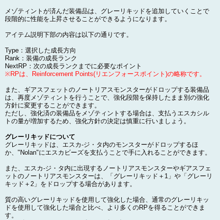
メゾティントが済んだ装備品は、グレーリキッドを追加していくことで
段階的に性能を上昇させることができるようになります。
アイテム説明下部の内容は以下の通りです。
Type：選択した成長方向
Rank：装備の成長ランク
NextRP：次の成長ランクまでに必要なポイント
※RPは、Reinforcement Points(リエンフォースポイント)の略称です。
また、ギアスフェットのノートリアスモンスターがドロップする装備品
は、再度メゾティントを行うことで、強化段階を保持したまま別の強化
方針に変更することができます。
ただし、強化済の装備品をメゾティントする場合は、支払うエスカシル
トの量が増加するため、強化方針の決定は慎重に行いましょう。
グレーリキッドについて
グレーリキッドは、エスカ-ジ・タ内のモンスターがドロップするほ
か、"Nolan"にエスカビーズを支払うことで手に入れることができます。
また、エスカ-ジ・タ内に出現するノートリアスモンスターやギアスフェ
ットのノートリアスモンスターは、「グレーリキッド＋1」や「グレーリ
キッド＋2」をドロップする場合があります。
質の高いグレーリキッドを使用して強化した場合、通常のグレーリキッ
ドを使用して強化した場合と比べ、より多くのRPを得ることができま
す。