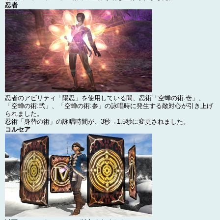
忍者
忍者のアビリティ「陽忍」を使用している間、忍術「空蝉の術:壱」、
「空蝉の術:弐」、「空蝉の術:参」の詠唱時に発生する敵対心が引き上げ
られました。
忍術「身替の術」の詠唱時間が、3秒→1.5秒に変更されました。
コルセア