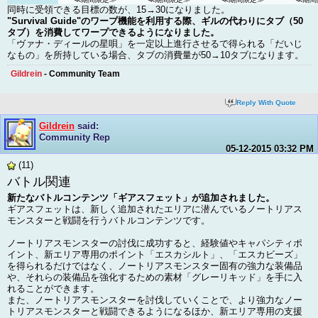
同時に受領できる目標の数が、15→30になりました。
"Survival Guide"のワープ機能を利用する際、ギルの代わりにタブ（50
タブ）を消費してワープできるようになりました。
「ヴァナ・ディールの星唄」を一定以上進行させるで得られる「だいじ
なもの」を所持している場合、タブの消費量が50→10タブになります。
Gildrein
- Community Team
Reply With Quote
Gildrein
said:
Community Rep
05-12-2015
03:32 PM
(11)
バトル関連
新たなバトルコンテンツ「ギアスフェット」が追加されました。
ギアスフェットは、新しく追加されたエリアに潜んでいるノートリアス
モンスターと戦闘を行うバトルコンテンツです。
ノートリアスモンスターの討伐に成功すると、経験値やキャパシティポ
イント、新エリア専用のポイント「エスカシルト」、「エスカビーズ」
を得られるだけではなく、ノートリアスモンスター固有の強力な装備品
や、それらの装備品を強化するための素材「グレーリキッド」を手に入
れることができます。
また、ノートリアスモンスターを討伐していくことで、より強力なノー
トリアスモンスターと戦闘できるようになるほか、新エリア専用の支援