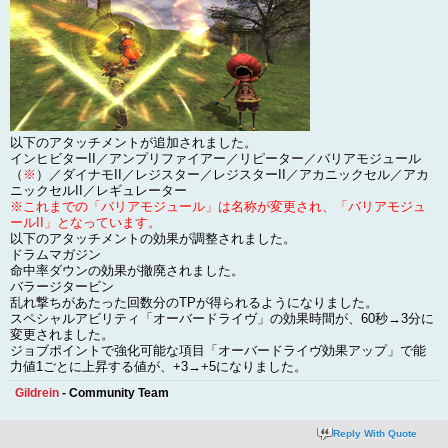
以下のアタッチメントが追加されました。
インヒビターII／アンプリファイアー／リピーター／バリアモジュール
（
※
）／ダイナモII／レジスター／レジスターII／アカニックセル／アカ
ニックセルII／レギュレーター
※これまでの「バリアモジュール」は名称が変更され、「バリアモジュ
ールII」となっています。
以下のアタッチメントの効果が調整されました。
ドラムマガジン
命中率ダウンの効果が撤廃されました。
バラージタービン
乱れ撃ちがあたった回数分のTPが得られるようになりました。
スペシャルアビリティ「オーバードライヴ」の効果時間が、60秒→3分に
変更されました。
ジョブポイントで強化可能な項目「オーバードライヴ効果アップ」で能
力値1ごとに上昇する値が、+3→+5になりました。
Gildrein
- Community Team
Reply With Quote