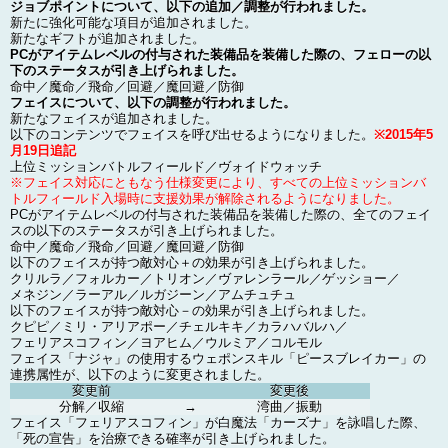
ジョブポイントについて、以下の追加／調整が行われました。
新たに強化可能な項目が追加されました。
新たなギフトが追加されました。
PCがアイテムレベルの付与された装備品を装備した際の、フェローの以
下のステータスが引き上げられました。
命中／魔命／飛命／回避／魔回避／防御
フェイスについて、以下の調整が行われました。
新たなフェイスが追加されました。
以下のコンテンツでフェイスを呼び出せるようになりました。
※2015年5
月19日追記
上位ミッションバトルフィールド／ヴォイドウォッチ
※フェイス対応にともなう仕様変更により、すべての上位ミッションバ
トルフィールド入場時に支援効果が解除されるようになりました。
PCがアイテムレベルの付与された装備品を装備した際の、全てのフェイ
スの以下のステータスが引き上げられました。
命中／魔命／飛命／回避／魔回避／防御
以下のフェイスが持つ敵対心＋の効果が引き上げられました。
クリルラ／フォルカー／トリオン／ヴァレンラール／ゲッショー／
メネジン／ラーアル／ルガジーン／アムチュチュ
以下のフェイスが持つ敵対心－の効果が引き上げられました。
クピピ／ミリ・アリアポー／チェルキキ／カラハバルハ／
フェリアスコフィン／ヨアヒム／ウルミア／コルモル
フェイス「ナジャ」の使用するウェポンスキル「ピースブレイカー」の
連携属性が、以下のように変更されました。
変更前
変更後
分解／収縮
→
湾曲／振動
フェイス「フェリアスコフィン」が白魔法「カーズナ」を詠唱した際、
「死の宣告」を治療できる確率が引き上げられました。