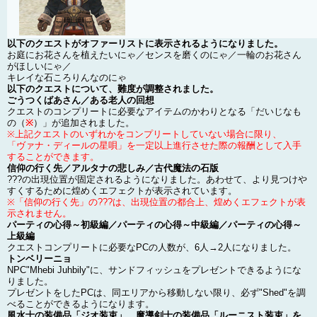
以下のクエストがオファーリストに表示されるようになりました。
お庭にお花さんを植えたいにゃ／センスを磨くのにゃ／一輪のお花さん
がほしいにゃ／
キレイな石ころりんなのにゃ
以下のクエストについて、難度が調整されました。
ごうつくばあさん／ある老人の回想
クエストのコンプリートに必要なアイテムのかわりとなる「だいじなも
の（
※
）」が追加されました。
※上記クエストのいずれかをコンプリートしていない場合に限り、
「ヴァナ・ディールの星唄」を一定以上進行させた際の報酬として入手
することができます。
信仰の行く先／アルタナの悲しみ／古代魔法の石版
???の出現位置が固定されるようになりました。あわせて、より見つけや
すくするために煌めくエフェクトが表示されています。
※「信仰の行く先」の???は、出現位置の都合上、煌めくエフェクトが表
示されません。
パーティの心得～初級編／パーティの心得～中級編／パーティの心得～
上級編
クエストコンプリートに必要なPCの人数が、6人→2人になりました。
トンベリーニョ
NPC"Mhebi Juhbily"に、サンドフィッシュをプレゼントできるようにな
りました。
プレゼントをしたPCは、同エリアから移動しない限り、必ず"Shed"を調
べることができるようになります。
風水士の装備品「ジオ装束」、魔導剣士の装備品「ルーニスト装束」を