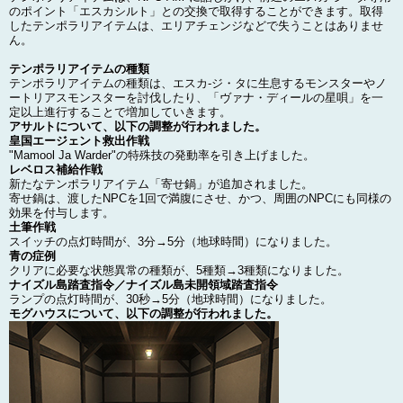
のポイント「エスカシルト」との交換で取得することができます。取得
したテンポラリアイテムは、エリアチェンジなどで失うことはありませ
ん。
テンポラリアイテムの種類
テンポラリアイテムの種類は、エスカ-ジ・タに生息するモンスターやノ
ートリアスモンスターを討伐したり、「ヴァナ・ディールの星唄」を一
定以上進行することで増加していきます。
アサルトについて、以下の調整が行われました。
皇国エージェント救出作戦
"Mamool Ja Warder"の特殊技の発動率を引き上げました。
レベロス補給作戦
新たなテンポラリアイテム「寄せ鍋」が追加されました。
寄せ鍋は、渡したNPCを1回で満腹にさせ、かつ、周囲のNPCにも同様の
効果を付与します。
土筆作戦
スイッチの点灯時間が、3分→5分（地球時間）になりました。
青の症例
クリアに必要な状態異常の種類が、5種類→3種類になりました。
ナイズル島踏査指令／ナイズル島未開領域踏査指令
ランプの点灯時間が、30秒→5分（地球時間）になりました。
モグハウスについて、以下の調整が行われました。