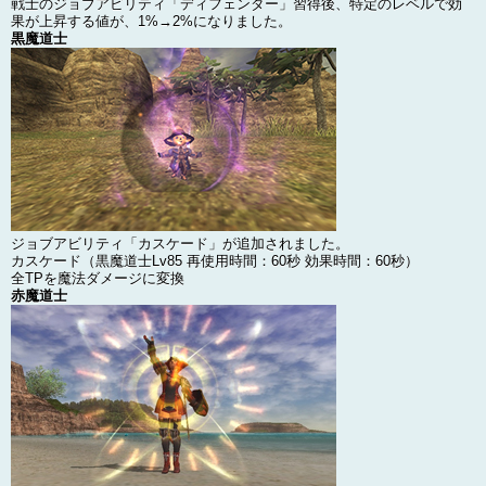
戦士のジョブアビリティ「ディフェンダー」習得後、特定のレベルで効
果が上昇する値が、1%→2%になりました。
黒魔道士
ジョブアビリティ「カスケード」が追加されました。
カスケード（黒魔道士Lv85 再使用時間：60秒 効果時間：60秒）
全TPを魔法ダメージに変換
赤魔道士