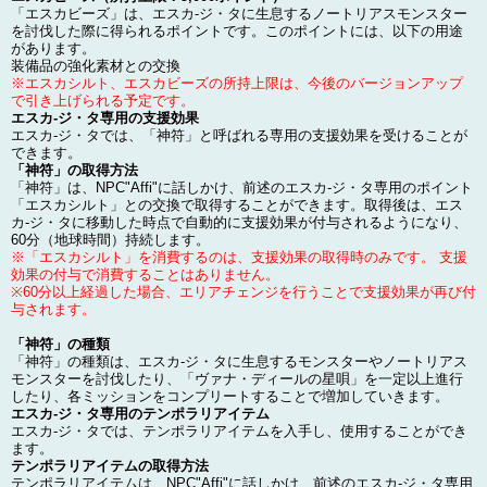
「エスカビーズ」は、エスカ-ジ・タに生息するノートリアスモンスター
を討伐した際に得られるポイントです。このポイントには、以下の用途
があります。
装備品の強化素材との交換
※エスカシルト、エスカビーズの所持上限は、今後のバージョンアップ
で引き上げられる予定です。
エスカ-ジ・タ専用の支援効果
エスカ-ジ・タでは、「神符」と呼ばれる専用の支援効果を受けることが
できます。
「神符」の取得方法
「神符」は、NPC"Affi"に話しかけ、前述のエスカ-ジ・タ専用のポイント
「エスカシルト」との交換で取得することができます。取得後は、エス
カ-ジ・タに移動した時点で自動的に支援効果が付与されるようになり、
60分（地球時間）持続します。
※「エスカシルト」を消費するのは、支援効果の取得時のみです。 支援
効果の付与で消費することはありません。
※60分以上経過した場合、エリアチェンジを行うことで支援効果が再び付
与されます。
「神符」の種類
「神符」の種類は、エスカ-ジ・タに生息するモンスターやノートリアス
モンスターを討伐したり、「ヴァナ・ディールの星唄」を一定以上進行
したり、各ミッションをコンプリートすることで増加していきます。
エスカ-ジ・タ専用のテンポラリアイテム
エスカ-ジ・タでは、テンポラリアイテムを入手し、使用することができ
ます。
テンポラリアイテムの取得方法
テンポラリアイテムは、NPC"Affi"に話しかけ、前述のエスカ-ジ・タ専用