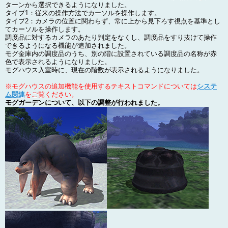
ターンから選択できるようになりました。
タイプ1：従来の操作方法でカーソルを操作します。
タイプ2：カメラの位置に関わらず、常に上から見下ろす視点を基準とし
てカーソルを操作します。
調度品に対するカメラのあたり判定をなくし、調度品をすり抜けて操作
できるようになる機能が追加されました。
モグ金庫内の調度品のうち、別の階に設置されている調度品の名称が赤
色で表示されるようになりました。
モグハウス入室時に、現在の階数が表示されるようになりました。
※モグハウスの追加機能を使用するテキストコマンドについては
システ
ム関連
をご覧ください。
モグガーデンについて、以下の調整が行われました。