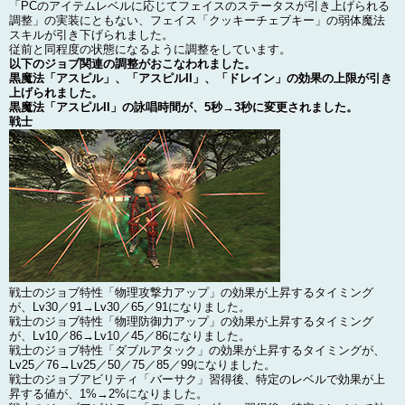
「PCのアイテムレベルに応じてフェイスのステータスが引き上げられる
調整」の実装にともない、フェイス「クッキーチェブキー」の弱体魔法
スキルが引き下げられました。
従前と同程度の状態になるように調整をしています。
以下のジョブ関連の調整がおこなわれました。
黒魔法「アスピル」、「アスピルII」、「ドレイン」の効果の上限が引き
上げられました。
黒魔法「アスピルII」の詠唱時間が、5秒→3秒に変更されました。
戦士
戦士のジョブ特性「物理攻撃力アップ」の効果が上昇するタイミング
が、Lv30／91→Lv30／65／91になりました。
戦士のジョブ特性「物理防御力アップ」の効果が上昇するタイミング
が、Lv10／86→Lv10／45／86になりました。
戦士のジョブ特性「ダブルアタック」の効果が上昇するタイミングが、
Lv25／76→Lv25／50／75／85／99になりました。
戦士のジョブアビリティ「バーサク」習得後、特定のレベルで効果が上
昇する値が、1%→2%になりました。