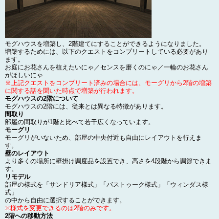
モグハウスを増築し、2階建てにすることができるようになりました。
増築するためには、以下のクエストをコンプリートしている必要があり
ます。
お庭にお花さんを植えたいにゃ／センスを磨くのにゃ／一輪のお花さん
がほしいにゃ
※上記クエストをコンプリート済みの場合には、モーグリから2階の増築
に関する話を聞いた時点で増築が行われます。
モグハウスの2階について
モグハウスの2階には、従来とは異なる特徴があります。
間取り
部屋の間取りが1階と比べて若干広くなっています。
モーグリ
モーグリがいないため、部屋の中央付近も自由にレイアウトを行えま
す。
壁のレイアウト
より多くの場所に壁掛け調度品を設置でき、高さを4段階から調節できま
す。
リモデル
部屋の様式を「サンドリア様式」「バストゥーク様式」「ウィンダス様
式」
の中から自由に選択することができます。
※様式を変更できるのは2階のみです。
2階への移動方法