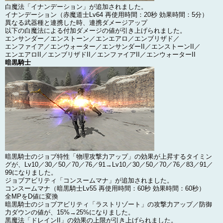
白魔法「イナンデーション」が追加されました。
イナンデーション（赤魔道士Lv64 再使用時間：20秒 効果時間：5分）
異なる武器種と連携した時、連携ダメージアップ
以下の白魔法による付加ダメージの値が引き上げられました。
エンサンダー／エンストーン／エンエアロ／エンブリザド／
エンファイア／エンウォーター／エンサンダーII／エンストーンII／
エンエアロII／エンブリザドII／エンファイアII／エンウォーターII
暗黒騎士
暗黒騎士のジョブ特性「物理攻撃力アップ」の効果が上昇するタイミン
グが、Lv10／30／50／70／76／91→Lv10／30／50／70／76／83／91／
99になりました。
ジョブアビリティ「コンスームマナ」が追加されました。
コンスームマナ（暗黒騎士Lv55 再使用時間：60秒 効果時間：60秒）
全MPをD値に変換
暗黒騎士のジョブアビリティ「ラストリゾート」の攻撃力アップ／防御
力ダウンの値が、15%→25%になりました。
黒魔法「ドレインII」の効果の上限が引き上げられました。