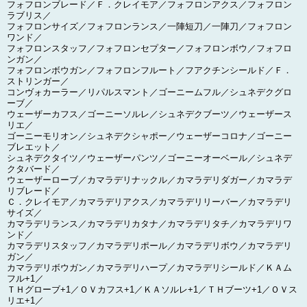
フォフロンブレード／Ｆ．クレイモア／フォフロンアクス／フォフロン
ラブリス／
フォフロンサイズ／フォフロンランス／一陣短刀／一陣刀／フォフロン
ワンド／
フォフロンスタッフ／フォフロンセプター／フォフロンボウ／フォフロ
ンガン／
フォフロンボウガン／フォフロンフルート／フアクチンシールド／Ｆ．
ストリンガー／
コンヴォカーラー／リパルスマント／ゴーニームフル／シュネデクグロ
ーブ／
ウェーザーカフス／ゴーニーソルレ／シュネデクブーツ／ウェーザース
リエ／
ゴーニーモリオン／シュネデクシャポー／ウェーザーコロナ／ゴーニー
ブレエット／
シュネデクタイツ／ウェーザーパンツ／ゴーニーオーベール／シュネデ
クタバード／
ウェーザーローブ／カマラデリナックル／カマラデリダガー／カマラデ
リブレード／
Ｃ．クレイモア／カマラデリアクス／カマラデリリーバー／カマラデリ
サイズ／
カマラデリランス／カマラデリカタナ／カマラデリタチ／カマラデリワ
ンド／
カマラデリスタッフ／カマラデリポール／カマラデリボウ／カマラデリ
ガン／
カマラデリボウガン／カマラデリハープ／カマラデリシールド／ＫＡム
フル+1／
ＴＨグローブ+1／ＯＶカフス+1／ＫＡソルレ+1／ＴＨブーツ+1／ＯＶス
リエ+1／