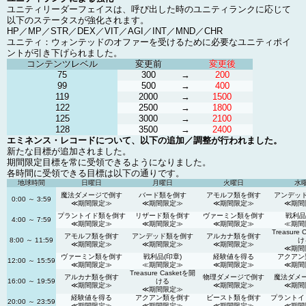
ユニティリーダーフェイスは、呼び出した時のユニティランクに応じて
以下のステータスが強化されます。
HP／MP／STR／DEX／VIT／AGI／INT／MND／CHR
ユニティ：ウォンテッドのオファーを受けるために必要なユニティポイ
ントが引き下げられました。
コンテンツレベル
変更前
変更後
75
300
→
200
99
500
→
400
119
2000
→
1500
122
2500
→
1800
125
3000
→
2100
128
3500
→
2400
エミネンス・レコードについて、以下の追加／調整が行われました。
新たな目標が追加されました。
期間限定目標を常に受領できるようになりました。
各時間に受領できる目標は以下の通りです。
地球時間
日曜日
月曜日
火曜日
水
魔法ダメージで倒す
バード類を倒す
アモルフ類を倒す
アンデッ
0:00 ～ 3:59
≪期間限定≫
≪期間限定≫
≪期間限定≫
≪期間
プラントイド類を倒す
リザード類を倒す
ヴァーミン類を倒す
戦利品
4:00 ～ 7:59
≪期間限定≫
≪期間限定≫
≪期間限定≫
≪期間
Treasure
アモルフ類を倒す
アンデッド類を倒す
アルカナ類を倒す
8:00 ～ 11:59
け
≪期間限定≫
≪期間限定≫
≪期間限定≫
≪期間
ヴァーミン類を倒す
戦利品(印章)
経験値を得る
アクアン
12:00 ～ 15:59
≪期間限定≫
≪期間限定≫
≪期間限定≫
≪期間
Treasure Casketを開
アルカナ類を倒す
物理ダメージで倒す
魔法ダメ
16:00 ～ 19:59
ける
≪期間限定≫
≪期間限定≫
≪期間
≪期間限定≫
経験値を得る
アクアン類を倒す
ビースト類を倒す
プラントイ
20:00 ～ 23:59
≪期間限定≫
≪期間限定≫
≪期間限定≫
≪期間