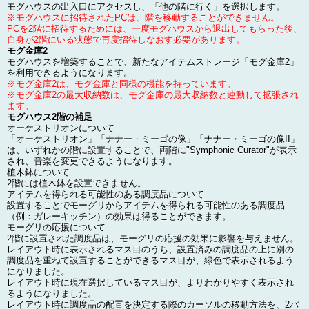
モグハウスの出入口にアクセスし、「他の階に行く」を選択します。
※モグハウスに招待されたPCは、階を移動することができません。
PCを2階に招待するためには、一度モグハウスから退出してもらった後、
自身が2階にいる状態で再度招待しなおす必要があります。
モグ金庫2
モグハウスを増築することで、新たなアイテムストレージ「モグ金庫2」
を利用できるようになります。
※モグ金庫2は、モグ金庫と同様の機能を持っています。
※モグ金庫2の最大収納数は、モグ金庫の最大収納数と連動して拡張され
ます。
モグハウス2階の補足
オーケストリオンについて
「オーケストリオン」「ナナー・ミーゴの像」「ナナー・ミーゴの像II」
は、いずれかの階に設置することで、両階に"Symphonic Curator"が表示
され、音楽を変更できるようになります。
植木鉢について
2階には植木鉢を設置できません。
アイテムを得られる可能性のある調度品について
設置することでモーグリからアイテムを得られる可能性のある調度品
（例：ガレーキッチン）の効果は得ることができます。
モーグリの応援について
2階に設置された調度品は、モーグリの応援の効果に影響を与えません。
レイアウト時に表示されるマス目のうち、設置済みの調度品の上に別の
調度品を重ねて設置することができるマス目が、緑色で表示されるよう
になりました。
レイアウト時に現在選択しているマス目が、よりわかりやすく表示され
るようになりました。
レイアウト時に調度品の配置を決定する際のカーソルの移動方法を、2パ