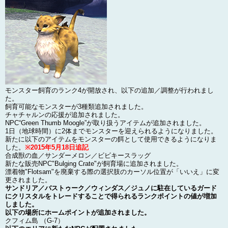
モンスター飼育のランク4が開放され、以下の追加／調整が行われまし
た。
飼育可能なモンスターが3種類追加されました。
チャチャルンの応援が追加されました。
NPC“Green Thumb Moogle”が取り扱うアイテムが追加されました。
1日（地球時間）に2体までモンスターを迎えられるようになりました。
新たに以下のアイテムをモンスターの餌として使用できるようになりま
した。
※2015年5月18日追記
合成獣の血／サンダーメロン／ビビキースラッグ
新たな販売NPC"Bulging Crate"が飼育場に追加されました。
漂着物"Flotsam"を廃棄する際の選択肢のカーソル位置が「いいえ」に変
更されました。
サンドリア／バストゥーク／ウィンダス／ジュノに駐在しているガード
にクリスタルをトレードすることで得られるランクポイントの値が増加
しました。
以下の場所にホームポイントが追加されました。
クフィム島 （G-7）