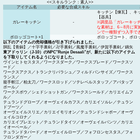
<<スキルランク：素人>>
アイテム名
必要な合成スキル
キッチン【煉瓦】、キ
【器具】
ガレーキッチン
-
※調度品「ガレーキッ
な素材は、6～8月に実
ンで一種類ずつ入手で
ポロッゴコート+1
-
ポロッゴコート、ポロ
以下のアイテムの売却価格が引き下げられました。
胴乱【青銅】／十字手裏剣／卍手裏剣／風魔手裏剣／伊賀手裏剣／鏑矢
東アドゥリン（J-10）のNPC"Runje Desaali"が、新たに以下のアイテム
を下取りしてくれるようになりました。
ヴインヒトセスタス／ワークスダーク／ワークスブレード／ワークスソ
ード／
ワークスアクス／トランクリパラシュ／フィルドバンサイズ／ワークス
ランス／
籠手斬江／柏太刀／ワークスロッド／ソテレベルスタッフ／アバタップ
ポール／
ワークスボウ／シェドショットガン／ワークスシールド／カリエイムフ
ル／
テュランドグローブ／オーヴェイルカフス／カリエイソルレ／テュラン
ドブーツ／
オーヴェイルスリエ／カリエイモリオン／テュランドシャポー／オーヴ
ェイルコロナ／
カリエイブレエット／テュランドタイツ／オーヴェイルパンツ／カリエ
イオーベール／
テュランドタバード／オーヴェイルローブ／フォフロンセスタス／フォ
フロンダガー／