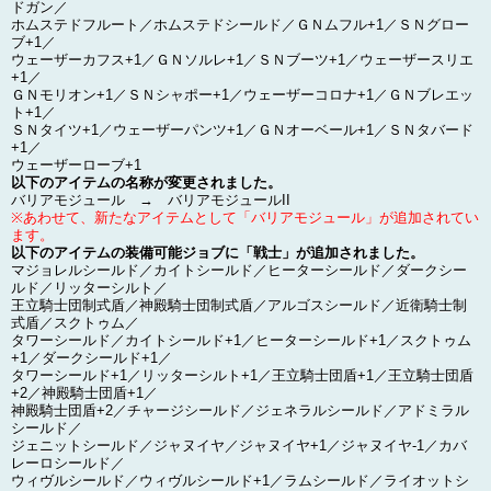
ドガン／
ホムステドフルート／ホムステドシールド／ＧＮムフル+1／ＳＮグロー
ブ+1／
ウェーザーカフス+1／ＧＮソルレ+1／ＳＮブーツ+1／ウェーザースリエ
+1／
ＧＮモリオン+1／ＳＮシャポー+1／ウェーザーコロナ+1／ＧＮブレエッ
ト+1／
ＳＮタイツ+1／ウェーザーパンツ+1／ＧＮオーベール+1／ＳＮタバード
+1／
ウェーザーローブ+1
以下のアイテムの名称が変更されました。
バリアモジュール → バリアモジュールII
※あわせて、新たなアイテムとして「バリアモジュール」が追加されてい
ます。
以下のアイテムの装備可能ジョブに「戦士」が追加されました。
マジョレルシールド／カイトシールド／ヒーターシールド／ダークシー
ルド／リッターシルト／
王立騎士団制式盾／神殿騎士団制式盾／アルゴスシールド／近衛騎士制
式盾／スクトゥム／
タワーシールド／カイトシールド+1／ヒーターシールド+1／スクトゥム
+1／ダークシールド+1／
タワーシールド+1／リッターシルト+1／王立騎士団盾+1／王立騎士団盾
+2／神殿騎士団盾+1／
神殿騎士団盾+2／チャージシールド／ジェネラルシールド／アドミラル
シールド／
ジェニットシールド／ジャヌイヤ／ジャヌイヤ+1／ジャヌイヤ-1／カバ
レーロシールド／
ウィヴルシールド／ウィヴルシールド+1／ラムシールド／ライオットシ