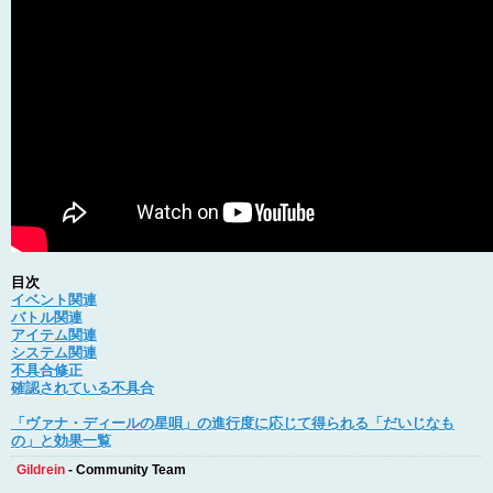
目次
イベント関連
バトル関連
アイテム関連
システム関連
不具合修正
確認されている不具合
「ヴァナ・ディールの星唄」の進行度に応じて得られる「だいじなも
の」と効果一覧
Gildrein
- Community Team