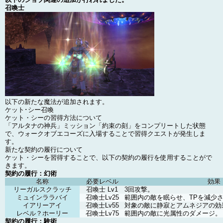
召喚士
以下の新たな魔法が追加されます。
ケット･シー召喚
ケット・シーの習得方法について
「アルタナの神兵」ミッション「約束の刻」をコンプリートした状態
で、ウォークオブエコーズに入場することで習得クエストが発生しま
す。
新たな契約の履行について
ケット・シーを習得することで、以下の契約の履行を使用することがで
きます。
契約の履行：幻術
名称
必要レベル
効果
リーガルスクラッチ
召喚士 Lv1
3回攻撃。
ミュインララバイ
召喚士Lv25
範囲内の敵を眠らせ、TPを減少
イアリーアイ
召喚士Lv55
対象の敵に静寂とアムネジアの効
レベル？ホーリー
召喚士Lv75
範囲内の敵に光属性のダメージ。
契約の履行：験術