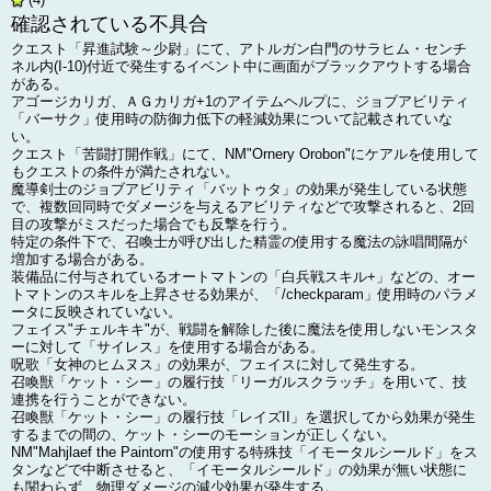
確認されている不具合
クエスト「昇進試験～少尉」にて、アトルガン白門のサラヒム・センチ
ネル内(I-10)付近で発生するイベント中に画面がブラックアウトする場合
がある。
アゴージカリガ、ＡＧカリガ+1のアイテムヘルプに、ジョブアビリティ
「バーサク」使用時の防御力低下の軽減効果について記載されていな
い。
クエスト「苦闘打開作戦」にて、NM"Ornery Orobon"にケアルを使用して
もクエストの条件が満たされない。
魔導剣士のジョブアビリティ「バットゥタ」の効果が発生している状態
で、複数回同時でダメージを与えるアビリティなどで攻撃されると、2回
目の攻撃がミスだった場合でも反撃を行う。
特定の条件下で、召喚士が呼び出した精霊の使用する魔法の詠唱間隔が
増加する場合がある。
装備品に付与されているオートマトンの「白兵戦スキル+」などの、オー
トマトンのスキルを上昇させる効果が、「/checkparam」使用時のパラメ
ータに反映されていない。
フェイス"チェルキキ"が、戦闘を解除した後に魔法を使用しないモンスタ
ーに対して「サイレス」を使用する場合がある。
呪歌「女神のヒムヌス」の効果が、フェイスに対して発生する。
召喚獣「ケット・シー」の履行技「リーガルスクラッチ」を用いて、技
連携を行うことができない。
召喚獣「ケット・シー」の履行技「レイズII」を選択してから効果が発生
するまでの間の、ケット・シーのモーションが正しくない。
NM"Mahjlaef the Paintorn"の使用する特殊技「イモータルシールド」をス
タンなどで中断させると、「イモータルシールド」の効果が無い状態に
も関わらず、物理ダメージの減少効果が発生する。