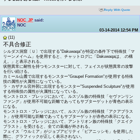
Reply With Quote
NOC_JP
said:
NOC
03-14-2014
12:54 PM
(11)
不具合修正
シルダス洞窟〔Ｕ〕で出現する"Dakuwaqa"が特定の条件下で特殊技「マ
リーンメイヘム」を使用すると、チャットログに「Dakuwaqaは、.の構
え。」と表示される。
状態異常に耐性を持つモンスターに対して、フェイスが状態異常の攻撃
を行い続ける。
カミール山麓で出現するモンスター"Graupel Formation"が使用する特殊
技の属性が火属性になっている。
ラ・カザナル宮外郭に出現するモンスター"Suspended Sculpture"が使用
する特殊技の属性が火属性になっている。
モンストロス・プレッジにおいて、ルスゾル族の特殊技「セヴァンリン
ファング」が使用不可能な距離であってもサブターゲットが青色の表示
になる。
モンストロス・プレッジにおいて、ルスゾル族の特殊技「アクアブラス
ト」が使用可能な距離であってもサブターゲットが赤色の表示になる。
モンストロス・プレッジにおいて、アントリオン族の特殊技「クエイク
ブラスト」を受けると、全ての装備が外される。
フェイス「ウルミア」がジョブアビリティ「ピアニッシモ」を使用した
際に、グラフィックが正しく表示されない。