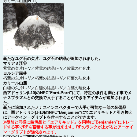
カミール山麓(H-11)
新たなユグ石の欠片、ユグ石の結晶が追加されました。
マリアミ渓谷
紫電の欠片I～V／紫電の結晶I～V／紫電の珪化木
ヨルシア森林
朽葉の欠片I～V／朽葉の結晶I～V／朽葉の珪化木
カミール山麓
白縹の欠片I～V／白縹の結晶I～V／白縹の珪化木
西アドゥリン(I-10)のNPC"Forri-Porri"にて、特定の条件を満たす事でメ
ナスプラズムとの交換で入手することができるアイテムが追加されまし
た。
新たに追加されたメナスインスペクターで入手が可能な一部の装備品
は、西アドゥリン(J-10)のNPC"Benjamien"にてエアリキッドと引き換え
にアーケイン・グリプトを付与することができます。
※従前と同様に装備品と「エアリキッド」を同時に"Benjamien"にトレー
ドする事でRPを蓄積する事が出来ます。RPのランクが上がるとアーケイ
ン・グリプトが強化されます。
以下のジョブ関連の追加が行われました。