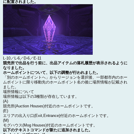
に配置されました。
L-10／L-6／D-6／E-11
競売所で出品を行う前に、出品アイテムの落札履歴が表示されるように
なりました。
ホームポイントについて、以下の調整が行われました。
「別のホームポイントへ」からリージョンを選択後、一部都市内のホー
ムポイントに限り移動先のホームポイント名の後に場所情報が記載され
ました。
場所情報について
場所情報は以下の3種類が存在しています。
(A)
競売所(Auction Houses)付近のホームポイントです。
(E)
エリアの出入り口(Exit,Entrance)付近のホームポイントです。
(M)
モグハウス(Mog Houses)付近のホームポイントです。
以下のテキストコマンドが新たに追加されました。