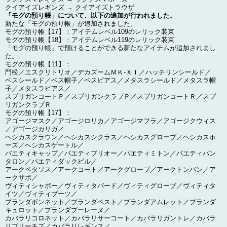
クイアイズレギンズ → クイアイズトラウザ
「モグの預り帳」について、以下の追加が行われました。
新たな「モグの預り帳」が追加されました。
モグの預り帳【17】：アイテムレベル109のレリック装束
モグの預り帳【18】：アイテムレベル119のレリック装束
「モグの預り帳」で預けることができる新たなアイテムが追加されまし
た。
モグの預り帳【11】：
門松／エスクリトリオ／デカズームＭＫ-ＸＩ／ハッチリンシールド／
ベスシールド／ベス帽子／ベスピアス／メタスラシールド／メタスラ帽
子／メタスラピアス／
スプリガンコートＰ／スプリガンクラブＰ／スプリガンコートＲ／スプ
リガンクラブＲ
モグの預り帳【17】：
アゴージマスク／アゴージロリカ／アゴージマフラ／アゴージクウィス
／アゴージカリガ／
ヘシカスクラウン／ヘシカスシクラス／ヘシカスグローブ／ヘシカスホ
ーズ／ヘシカスゲートル／
パエティキャップ／パエティブリオー／パエティミトン／パエティパン
タロン／パエティダックビル／
アークペタソス／アークコート／アークグローブ／アークトンバン／ア
ークサボ／
ヴィティシャポー／ヴィティタバード／ヴィティグローブ／ヴィティタ
イツ／ヴィティブーツ／
プランダボンネット／プランダベスト／プランダアムレット／プランダ
キュロット／プランダプーレーヌ／
カバラリコロネット／カバラリサーコート／カバラリガントレ／カバラ
リブリーチズ／カバラリレギンス／