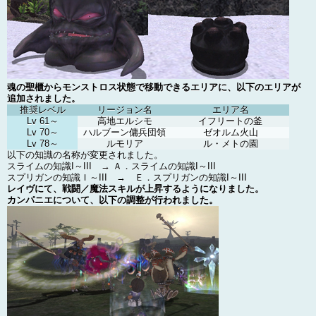
魂の聖櫃からモンストロス状態で移動できるエリアに、以下のエリアが
追加されました。
推奨レベル
リージョン名
エリア名
Lv 61～
高地エルシモ
イフリートの釜
Lv 70～
ハルブーン傭兵団領
ゼオルム火山
Lv 78～
ルモリア
ル・メトの園
以下の知識の名称が変更されました。
スライムの知識I～III → Ａ．スライムの知識I～III
スプリガンの知識Ｉ～III → Ｅ．スプリガンの知識I～III
レイヴにて、戦闘／魔法スキルが上昇するようになりました。
カンパニエについて、以下の調整が行われました。