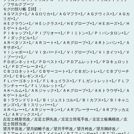
／フサルクブーツ
モグの預り帳【18】：
ＡＧマスク+1／ＡＧロリカ+1／ＡＧマフラ+1／ＡＧクウィス+1／ＡＧカ
リガ+1／
ＨＥクラウン+1／ＨＥシクラス+1／ＨＥグローブ+1／ＨＥホーズ+1／Ｈ
Ｅゲートル+1／
ＰＩキャップ+1／ＰＩブリオー+1／ＰＩミトン+1／ＰＩパンタロン+1／
ＰＩダックビル+1／
ＡＲペタソス+1／ＡＲコート+1／ＡＲグローブ+1／ＡＲトンバン+1／Ａ
Ｒサボ+1／
ＶＩシャポー+1／ＶＩタバード+1／ＶＩグローブ+1／ＶＩタイツ+1／Ｖ
Ｉブーツ+1／
ＰＤボンネット+1／ＰＤベスト+1／ＰＤアムレット+1／ＰＤキュロット
+1／ＰＤプーレーヌ+1／
ＣＢコロネット+1／ＣＢサーコート+1／ＣＢガントレ+1／ＣＢブリーチ
ズ+1／ＣＢレギンス+1／
ＦＬバーゴネット+1／ＦＬキュイラス+1／ＦＬガントレット+1／ＦＬフ
ランチャー+1／ＦＬソルレット+1／
ＡＫヘルム+1／ＡＫジャック+1／ＡＫグローブ+1／ＡＫトラウザ+1／Ａ
Ｋゲートル+1／
ＢＩラウンドリト+1／ＢＩジュストコル+1／ＢＩカフス+1／ＢＩキャニ
オンズ+1／ＢＩスリッパー+1／
ＡＲベレー+1／ＡＲジャーキン+1／ＡＲブレーサー+1／ＡＲブラッカエ
+1／ＡＲソックス+1／
左近士桃形兜改／左近士胴丸改／左近士筒篭手改／左近士板佩楯改／左
近士筒脛当改／
望月半首改／望月鎖帷子改／望月手甲改／望月袴改／望月脚絆改／
ＰＴアーメット+1／ＰＴメイル+1／ＰＴフィンガー+1／ＰＴブレー+1／