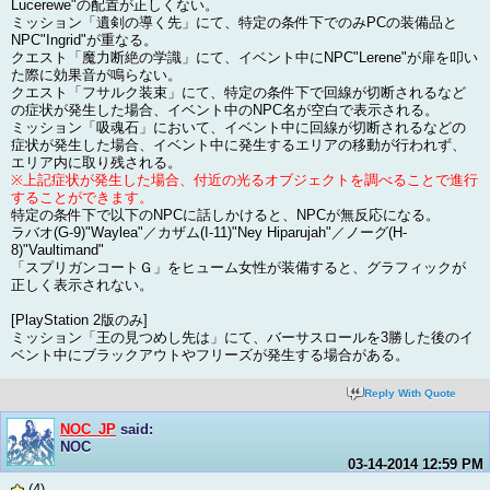
Lucerewe"の配置が正しくない。
ミッション「遺剣の導く先」にて、特定の条件下でのみPCの装備品と
NPC"Ingrid"が重なる。
クエスト「魔力断絶の学識」にて、イベント中にNPC"Lerene"が扉を叩い
た際に効果音が鳴らない。
クエスト「フサルク装束」にて、特定の条件下で回線が切断されるなど
の症状が発生した場合、イベント中のNPC名が空白で表示される。
ミッション「吸魂石」において、イベント中に回線が切断されるなどの
症状が発生した場合、イベント中に発生するエリアの移動が行われず、
エリア内に取り残される。
※上記症状が発生した場合、付近の光るオブジェクトを調べることで進行
することができます。
特定の条件下で以下のNPCに話しかけると、NPCが無反応になる。
ラバオ(G-9)"Waylea"／カザム(I-11)"Ney Hiparujah"／ノーグ(H-
8)"Vaultimand"
「スプリガンコートＧ」をヒューム女性が装備すると、グラフィックが
正しく表示されない。
[PlayStation 2版のみ]
ミッション「王の見つめし先は」にて、バーサスロールを3勝した後のイ
ベント中にブラックアウトやフリーズが発生する場合がある。
Reply With Quote
NOC_JP
said:
NOC
03-14-2014
12:59 PM
(4)