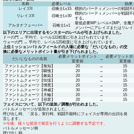
名称
必要レベル
効果
レイズII
召喚士Lv15
標的のパーティメンバーの戦闘不
標的のパーティメンバーが戦闘不
リレイズII
召喚士Lv30
する。
最低必要MP:レベル×2MP。全
アルタナフェーバー
召喚士Lv1
メンバーにアレイズまたはリレイ
以下のエリアに出現するモンスターのレベルが引き上げられました。
ドーの門 → 平均で、レベル122程度に引き上げられています。
ウォーの門 → 平均で、レベル125程度に引き上げられています。
上位ミッションバトルフィールドの入場に必要な「だいじなもの」の交
換に必要なメリットポイント量が引き下げられました。
必要メリットポイント
必要メリットポ
だいじなものの名前
→
変更前
変更後
ファントムクォーツ【無知】
20
→
15
ファントムクォーツ【驕慢】
20
→
15
ファントムクォーツ【嫉妬】
20
→
15
ファントムクォーツ【怯懦】
20
→
15
ファントムクォーツ【憎悪】
20
→
15
ファントムクォーツ【神威】
30
→
20
ファントムクォーツ【天輪】
20
→
15
ファントムクォーツ【宿星】
20
→
15
フェイスについて、以下の追加／調整が行われました。
バトルメッセージが追加されました。
呼び出し時、「戻る」実行時、戦闘不能時にフェイスが専用の台詞を発
言します。
※今後、様々な状況で発言を行うように調整する予定です。
バトルメッセージ例
呼び出し時