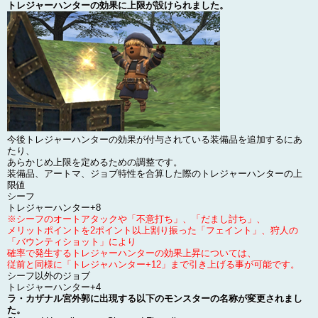
トレジャーハンターの効果に上限が設けられました。
今後トレジャーハンターの効果が付与されている装備品を追加するにあ
たり、
あらかじめ上限を定めるための調整です。
装備品、アートマ、ジョブ特性を合算した際のトレジャーハンターの上
限値
シーフ
トレジャーハンター+8
※シーフのオートアタックや「不意打ち」、「だまし討ち」、
メリットポイントを2ポイント以上割り振った「フェイント」、狩人の
「バウンティショット」により
確率で発生するトレジャーハンターの効果上昇については、
従前と同様に「トレジャハンター+12」まで引き上げる事が可能です。
シーフ以外のジョブ
トレジャーハンター+4
ラ・カザナル宮外郭に出現する以下のモンスターの名称が変更されまし
た。