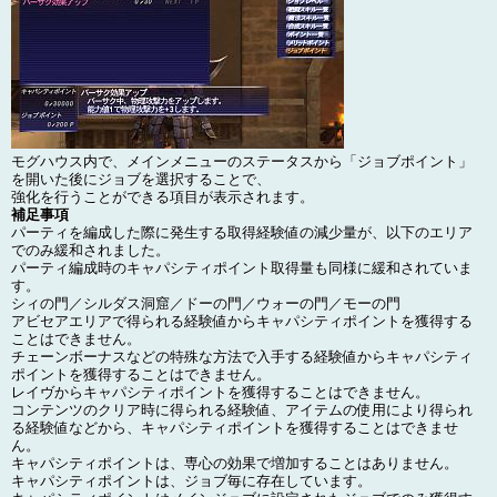
モグハウス内で、メインメニューのステータスから「ジョブポイント」
を開いた後にジョブを選択することで、
強化を行うことができる項目が表示されます。
補足事項
パーティを編成した際に発生する取得経験値の減少量が、以下のエリア
でのみ緩和されました。
パーティ編成時のキャパシティポイント取得量も同様に緩和されていま
す。
シィの門／シルダス洞窟／ドーの門／ウォーの門／モーの門
アビセアエリアで得られる経験値からキャパシティポイントを獲得する
ことはできません。
チェーンボーナスなどの特殊な方法で入手する経験値からキャパシティ
ポイントを獲得することはできません。
レイヴからキャパシティポイントを獲得することはできません。
コンテンツのクリア時に得られる経験値、アイテムの使用により得られ
る経験値などから、キャパシティポイントを獲得することはできませ
ん。
キャパシティポイントは、専心の効果で増加することはありません。
キャパシティポイントは、ジョブ毎に存在しています。