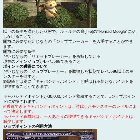
以下の条件を満たした状態で、ル・ルデの庭(H-5)の"Nomad Moogle"に話
しかけることで、
開放に必要なだいじなもの「ジョブブレーカー」を入手することができ
ます。
開放に必要な条件
だいじなもの「リミットブレーカー」を所持している
現在のメインジョブがレベル99であること
ポイントの獲得について
だいじなもの「ジョブブレーカー」を取得した状態でレベル96以上のモ
ンスターを倒すと、
経験値とは別に「キャパシティポイント」と呼ばれる新たなポイントを
獲得することができます。
キャパシティポイントが30,000ポイント蓄積することで、1ジョブポイン
トに変換されます。
※獲得できるキャパシティポイントは、討伐したモンスターのレベルによ
って決定します。
※パーティ編成時は、一人あたりの獲得できるキャパシティポイントは
減少します。
ジョブポイントの利用方法