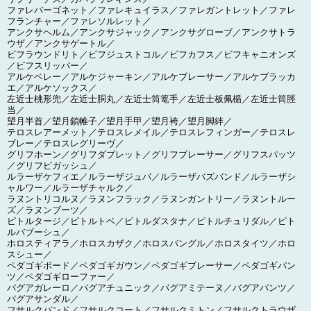
ファレバーゴネット／ファレキュイラス／ファレガントレット／ファレ
フランチャー／ファレソルレット／
アンクサヘルム／アンクサジャック／アンクサグローブ／アンクサトラ
ウザ／アンクサゲートル／
ビフラウンドリト／ビフジュストコル／ビフカフス／ビフキャニオンズ
／ビフスリッパー／
アルケベレー／アルケジャーキン／アルケブレーサー／アルケブラッカ
エ／アルケソックス／
左近士桃形兜／左近士胴丸／左近士筒篭手／左近士板佩楯／左近士筒脛
当／
望月半首／望月鎖帷子／望月手甲／望月袴／望月脚絆／
テロスレアーメット／テロスレメイル／テロスレフィンガー／テロスレ
ブレー／テロスレグリーヴ／
グリフホーン／グリフダブレット／グリフブレーサー／グリフスパッツ
／グリフピガッシュ／
ルラーザケフィエ／ルラーザジュバ／ルラーザバズバンド／ルラーザシ
ャルワー／ルラーザチャルク／
ラヌントリコルヌ／ラヌンフラック／ラヌンガントリー／ラヌントルー
ズ／ラヌンブーツ／
ピトルタージ／ピトルトベ／ピトルダスタナ／ピトルチュリダル／ピト
ルバブーシュ／
ホロスティアラ／ホロスカザク／ホロスバングル／ホロスタイツ／ホロ
スシュー／
ペダゴギボード／ペダゴギガウン／ペダゴギブレーサー／ペダゴギパン
ツ／ペダゴギローファー／
バグアガレーロ／バグアチュニック／バグアミテーヌ／バグアパンツ／
バグアサンダル／
フサルクバンド／フサルクコート／フサルクミトン／フサルクトラウザ