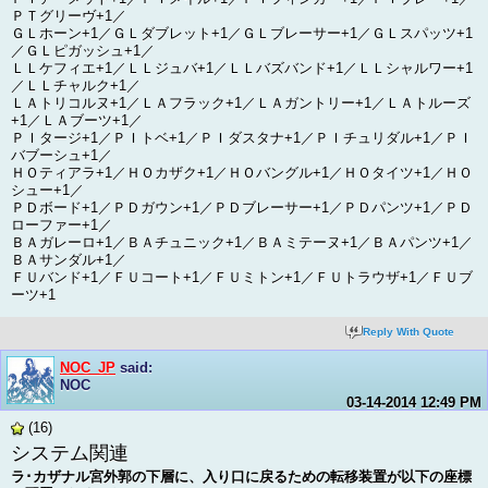
ＰＴグリーヴ+1／
ＧＬホーン+1／ＧＬダブレット+1／ＧＬブレーサー+1／ＧＬスパッツ+1
／ＧＬピガッシュ+1／
ＬＬケフィエ+1／ＬＬジュバ+1／ＬＬバズバンド+1／ＬＬシャルワー+1
／ＬＬチャルク+1／
ＬＡトリコルヌ+1／ＬＡフラック+1／ＬＡガントリー+1／ＬＡトルーズ
+1／ＬＡブーツ+1／
ＰＩタージ+1／ＰＩトベ+1／ＰＩダスタナ+1／ＰＩチュリダル+1／ＰＩ
バブーシュ+1／
ＨＯティアラ+1／ＨＯカザク+1／ＨＯバングル+1／ＨＯタイツ+1／ＨＯ
シュー+1／
ＰＤボード+1／ＰＤガウン+1／ＰＤブレーサー+1／ＰＤパンツ+1／ＰＤ
ローファー+1／
ＢＡガレーロ+1／ＢＡチュニック+1／ＢＡミテーヌ+1／ＢＡパンツ+1／
ＢＡサンダル+1／
ＦＵバンド+1／ＦＵコート+1／ＦＵミトン+1／ＦＵトラウザ+1／ＦＵブ
ーツ+1
Reply With Quote
NOC_JP
said:
NOC
03-14-2014
12:49 PM
(16)
システム関連
ラ･カザナル宮外郭の下層に、入り口に戻るための転移装置が以下の座標