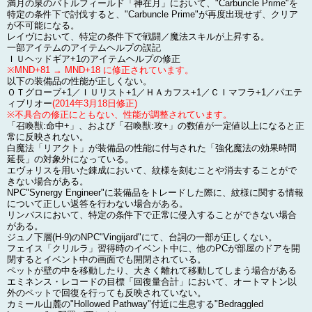
満月の泉のバトルフィールド「神在月」において、"Carbuncle Prime"を
特定の条件下で討伐すると、"Carbuncle Prime"が再度出現せず、クリア
が不可能になる。
レイヴにおいて、特定の条件下で戦闘／魔法スキルが上昇する。
一部アイテムのアイテムヘルプの誤記
ＩＵヘッドギア+1のアイテムヘルプの修正
※MND+81 → MND+18 に修正されています。
以下の装備品の性能が正しくない。
ＯＴグローブ+1／ＩＵリスト+1／ＨＡカフス+1／ＣＩマフラ+1／パエテ
ィブリオー
(2014年3月18日修正)
※不具合の修正にともない、性能が調整されています。
「召喚獣:命中+」、および「召喚獣:攻+」の数値が一定値以上になると正
常に反映されない。
白魔法「リアクト」が装備品の性能に付与された「強化魔法の効果時間
延長」の対象外になっている。
エヴォリスを用いた錬成において、紋様を刻むことや消去することがで
きない場合がある。
NPC"Synergy Engineer"に装備品をトレードした際に、紋様に関する情報
について正しい返答を行わない場合がある。
リンバスにおいて、特定の条件下で正常に侵入することができない場合
がある。
ジュノ下層(H-9)のNPC"Vingijard"にて、台詞の一部が正しくない。
フェイス「クリルラ」習得時のイベント中に、他のPCが部屋のドアを開
閉するとイベント中の画面でも開閉されている。
ペットが壁の中を移動したり、大きく離れて移動してしまう場合がある
エミネンス・レコードの目標「回復量合計」において、オートマトン以
外のペットで回復を行っても反映されていない。
カミール山麓の"Hollowed Pathway"付近に生息する"Bedraggled