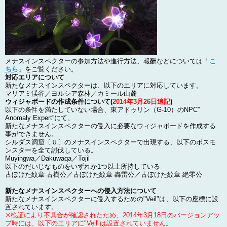
メナスインスペクターの参加方法や進行方法、報酬などについては「
こ
ちら
」をご覧ください。
対応エリアについて
新たなメナスインスペクターは、以下のエリアに対応しています。
マリアミ渓谷／ヨルシア森林／カミール山麓
ウィジャボードの作成条件について(
2014年3月26日追記
)
以下の条件を満たしていない場合、東アドゥリン（G-10）のNPC”
Anomaly Expert”にて、
新たなメナスインスペクターの侵入に必要なウィジャボードを作成する
事ができません。
シルダス洞窟〔Ｕ〕のメナスインスペクターで出現する、以下のボスモ
ンスターを全て討伐している。
Muyingwa／Dakuwaqa／Tojil
以下のだいじなものをいずれか1つ以上所持している
古ぼけた紋章-古樹公／古ぼけた紋章-轟雷公／古ぼけた紋章-絶零公
新たなメナスインスペクターへの侵入方法について
新たなメナスインスペクターに侵入するための"Veil"は、以下の座標に設
置されています。
※検証により不具合が確認されたため、2014年3月18日のバージョンアッ
プ時には、以下のエリアに"Veil"は設置されていません。