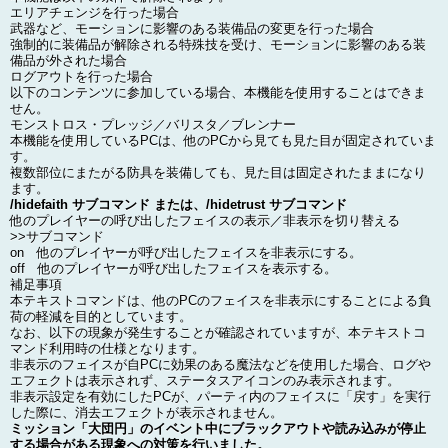
エリアチェンジを行った場合
武器など、モーションに影響のある装備品の変更を行った場合
強制的に装備品が解除される特殊技を受け、モーションに影響のある装
備品が外された場合
ログアウトを行った場合
以下のコンテンツに参加している場合、本機能を使用することはできま
せん。
モンストロス・プレッジ／バリスタ／ブレンナー
本機能を使用しているPCは、他のPCから見ても見た目が固定されていま
す。
複数部位にまたがる防具を装備しても、見た目は固定されたままになり
ます。
/hidefaith サブコマンド または、/hidetrust サブコマンド
他のプレイヤーの呼び出したフェイスの表示／非表示を切り替える
>>サブコマンド
on 他のプレイヤーが呼び出したフェイスを非表示にする。
off 他のプレイヤーが呼び出したフェイスを表示する。
補足事項
本テキストコマンドは、他のPCのフェイスを非表示にすることによる負
荷の軽減を目的としています。
なお、以下の現象が発生することが確認されていますが、本テキストコ
マンド利用時の仕様となります。
非表示のフェイスが自PCに効果のある魔法などを使用した場合、ログや
エフェクトは表示されず、ステータスアイコンのみ表示されます。
非表示設定を有効にしたPCが、パーティ内のフェイスに「戻す」を実行
した際に、消去エフェクトが表示されません。
ミッション「大団円」のイベント中にブラックアウトや読み込みが停止
する場合がある現象への対策を行いました。