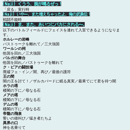
「戻る」実行時
戦闘不能時
以下のバトルフィールドにフェイスを連れて入室できるようになりま
す。
ホルレーの岩峰
バストゥークを離れて／三大強国
ワールンの祠
他国を回れ／三大強国
バルガの舞台
他国を回れ／バストゥークを離れて
ク・ビアの闘技場
廃墟フェ・イン／闇、再び／最後の護符
王の間
闇の王を討て！／ザルカバードに眠る真実／最果てにて君を待つ闇
ホラの塔
楼閣の下に／母なる石
メアの塔
楼閣の下に／母なる石
デムの塔
楼閣の下に／母なる石
帝龍の飛泉
誓いの雄叫び／猛き者たちよ
異界の口
神を名乗りて