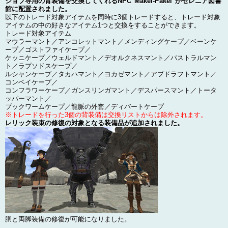
ジョブ専用の背装備を交換してくれるNPC"Makel-Pakel"がセレニア図書
館に配置されました。
以下のトレード対象アイテムを同時に3個トレードすると、トレード対象
アイテムの中の好きなアイテム1つと交換をすることができます。
トレード対象アイテム
マウラーマント／アンコレットマント／メンディングケープ／ベーンケ
ープ／ゴストファイケープ／
ケッニケープ／ウェルドマント／デオルクネスマント／パストラルマン
ト／ラプソドスケープ／
ルシャンケープ／タカハマント／ヨカゼマント／アプドラフトマント／
コンベイケープ／
コンフラワーケープ／ガンスリンガマント／デスパースマント／トータ
ッパーマント／
ブックワームケープ／龍脈の外套／ディバートケープ
※トレードを行った3個の背装備は交換リストからは除外されます。
レリック装束の修復の対象となる装備品が追加されました。
胴と両脚装備の修復が可能になりました。