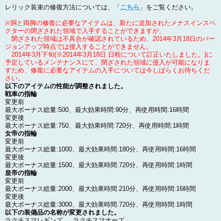
レリック装束の修復方法については、「
こちら
」をご覧ください。
※胴と両脚の修復に必要なアイテムは、新たに追加されたメナスインスペ
クターの閉ざされた領域で入手することができますが、
閉ざされた領域は不具合が確認されているため、2014年3月18日のバー
ジョンアップ時点では侵入することができません。
2014年3月下旬(
※2014年3月18日 日程について訂正いたしました。
)に
予定しているメンテナンスにて、閉ざされた領域に侵入が可能になりま
すため、修復に必要なアイテムの入手については今しばらくお待ちくだ
さい。
以下のアイテムの性能が調整されました。
戦車の指輪
変更前
最大ボーナス総量:500、最大効果時間:90分、再使用時間:16時間
変更後
最大ボーナス総量:750、最大効果時間:720分、再使用時間:1時間
女帝の指輪
変更前
最大ボーナス総量:1000、最大効果時間:180分、再使用時間:16時間
変更後
最大ボーナス総量:1500、最大効果時間:720分、再使用時間:1時間
皇帝の指輪
変更前
最大ボーナス総量:2000、最大効果時間:210分、再使用時間:16時間
変更後
最大ボーナス総量:3000、最大効果時間:720分、再使用時間:1時間
以下の装備品の名称が変更されました。
ラクチスマレギンズ → ラクチスマホーズ