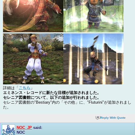
詳細は「
こちら
」
エミネンス・レコードに新たな目標が追加されました。
セレニア図書館について、以下の追加が行われました。
セレニア図書館の"Bestiary"内の「その他」に、"Fluturini"が追加されまし
た。
Reply With Quote
NOC_JP
said:
NOC