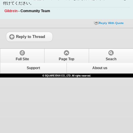
付けてください。
Gildrein
- Community Team
Reply With Quote
Reply to Thread
Full Site
Page Top
Seach
Support
About us
© SQUARE ENIX CO., LTD. All rights reserved.