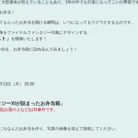
、大型連休が控えていることもあり、1年の中でも行楽にもってこいの季節で
お弁当！
てもらったお弁当を開ける瞬間は、いつになってもワクワクするものです。
身をファイナルファンタジーXI風にデザインする、
スト」
を開催いたします！
い出を、お弁当箱に詰め込んでみましょう！
13日（月） 20:00
ジーXIが詰まったお弁当箱」
品(お皿の上など)は対象外です。
Iにちなんだお弁当を作り、写真の画像を添えて投稿してください。