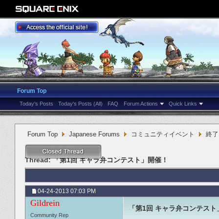
Forum Top
Today's Posts
Today's Posts (All)
FAQ
Forum Actions
Quick Links
Forum Top
Japanese Forums
コミュニティイベント
終了
Thread:
「第1回 キャラ弁コンテスト」開催！
04-24-2013
07:03 PM
Gildrein
「第1回 キャラ弁コンテスト
Community Rep