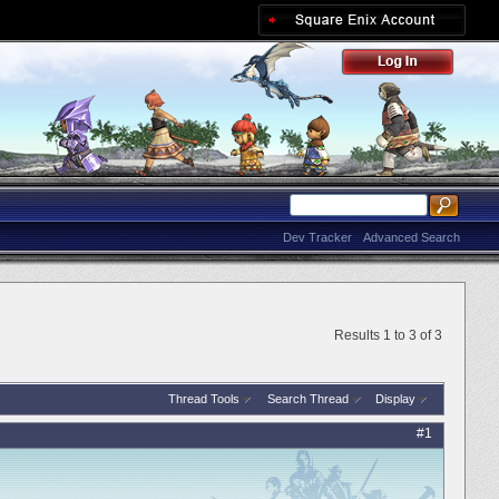
Dev Tracker
Advanced Search
Results 1 to 3 of 3
Thread Tools
Search Thread
Display
#1