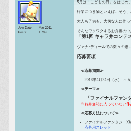
5月は「こどもの日」をはじめ
行楽につき物といえば…そう、
大人も子供も、大切な人に作っ
Join Date
Mar 2011
そんなワクワクするお弁当の中
Posts
1,799
「第1回 キャラ弁コンテ
ヴァナ･ディールでの数々の思
応募要項
≪応募期間≫
2013年4月24日（水） ～ 5月
≪テーマ≫
「ファイナルファンタ
※お弁当箱に入っていない作
≪応募方法について≫
ファイナルファンタジーX
応募用スレッド