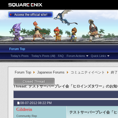
Forum Top
Today's Posts
Today's Posts (All)
FAQ
Forum Actions
Quick Links
Forum Top
Japanese Forums
コミュニティイベント
終了
Thread:
テストサーバープレイ会「ヒロインズタワー」のお知
08-07-2012
08:22 PM
Gildrein
テストサーバープレイ会「ヒ
Community Rep