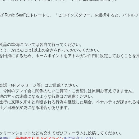
"Runic Seal"にトレードし、「ヒロインズタワー」を選択すると、バト
耗品の準備については各自で行ってください。
よう、かばんには1以上の空きを作っておいてください。
を円滑にするため、ホームポイントをアトルガン白門に設定しておくことを
話（tellメッセージ等）はご遠慮ください。
、今回のプレイ会に関係のないご質問・ご要望には原則お答えできません。
他の方々の迷惑になるような行為はご遠慮ください。
進行に支障を来すと判断される行為を継続した場合、ペナルティが課される
止／日程が変更になる場合があります。
クリーンショットなども交えてぜひフォーラムに投稿してください。
る際は、
著作物の利用ガイドライン
をご留意ください。