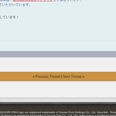
ていただいています。
しています！
«
Previous Thread
|
Next Thread
»
RE ENIX logo are registered trademarks of Square Enix Holdings Co., Ltd. Vana'diel , Tetra 
Goddess are registered trademarks of Square Enix Co., Ltd. The rating icon is a registered trade