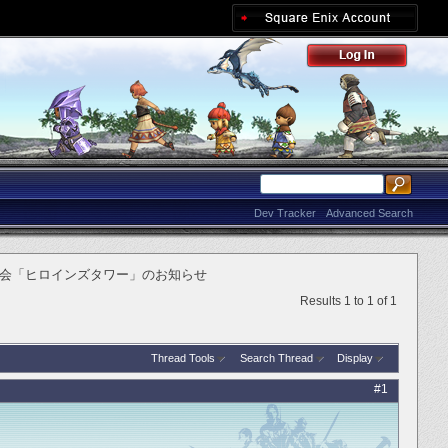
Dev Tracker
Advanced Search
会「ヒロインズタワー」のお知らせ
Results 1 to 1 of 1
Thread Tools
Search Thread
Display
#1