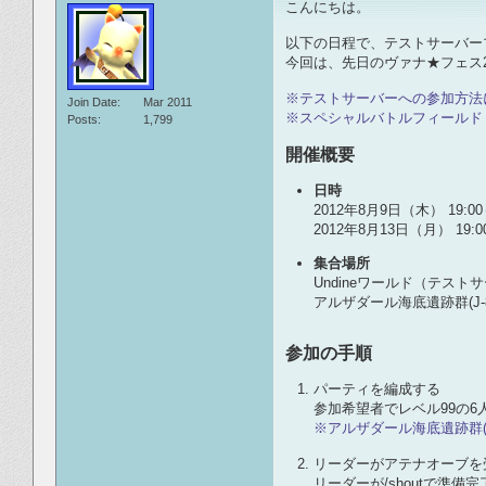
こんにちは。
以下の日程で、テストサーバー
今回は、先日のヴァナ★フェス
※テストサーバーへの参加方法
Join Date
Mar 2011
※スペシャルバトルフィールド
Posts
1,799
開催概要
日時
2012年8月9日（木） 19:00
2012年8月13日（月） 19:0
集合場所
Undineワールド（テスト
アルザダール海底遺跡群(J-
参加の手順
パーティを編成する
参加希望者でレベル99の
※アルザダール海底遺跡群(
リーダーがアテナオーブを
リーダーが/shoutで準