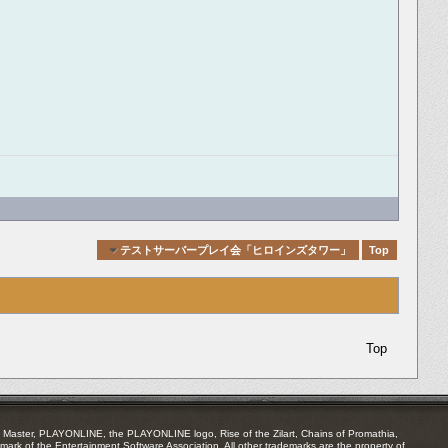
Quick Navigation
テストサーバープレイ会「ヒロインズタワー」
Top
Top
Master, PLAYONLINE, the PLAYONLINE logo, Rise of the Zilart, Chains of Promathia,
mark of the Entertainment Software Association. All other trademarks are the property of