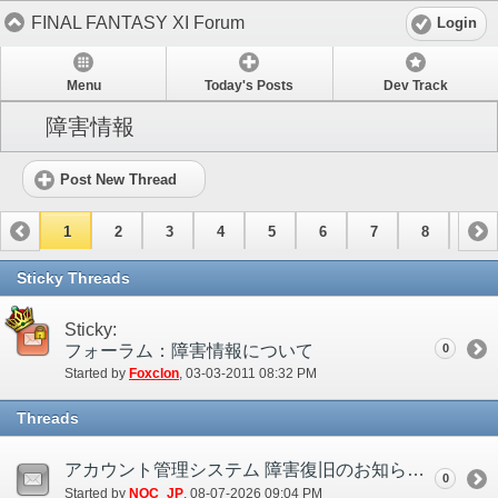
FINAL FANTASY XI Forum
Login
Menu
Today's Posts
Dev Track
障害情報
Post New Thread
1
2
3
4
5
6
7
8
9
10
11
12
13
14
15
Sticky Threads
Sticky:
フォーラム：障害情報について
0
Started by
Foxclon
‎, 03-03-2011 08:32 PM
Threads
アカウント管理システム 障害復旧のお知らせ(8/7)
0
Started by
NOC_JP
‎, 08-07-2026 09:04 PM