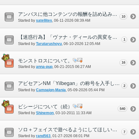
アンバスに他コンテンツの報酬を詰め込み過ぎではないのか。
10
Started by
satellites
‎, 06-11-2026 08:39 AM
【迷惑行為】「ヴァナ・ディールの異変を再調査せよ」でのMPKまがいの行為について
1
Started by
Tarutarushoyu
‎, 06-10-2026 12:05 AM
モンストロスについて。
16
Started by
anna-pup
‎, 06-21-2015 06:27 AM
アビセアンNM「Yilbegan」の称号を入手したいのですが、一緒に狙ってくれる人いませんか？
2
Started by
Campaign-Mania
‎, 05-09-2026 05:44 PM
ビシージについて（続）
540
Started by
Shinemon
‎, 03-10-2011 11:33 AM
ソロ＋フェイスで遊べるようにしてほしいです。
7
Started by
rand563
‎, 01-27-2026 08:01 PM