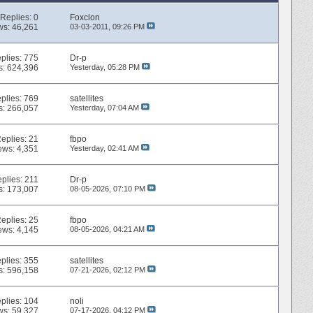
Replies:
0
Foxclon
ws: 46,261
03-03-2011,
09:26 PM
plies:
775
Dr-p
s: 624,396
Yesterday,
05:28 PM
plies:
769
satellites
s: 266,057
Yesterday,
07:04 AM
eplies:
21
fbpo
ews: 4,351
Yesterday,
02:41 AM
plies:
211
Dr-p
s: 173,007
08-05-2026,
07:10 PM
eplies:
25
fbpo
ews: 4,145
08-05-2026,
04:21 AM
plies:
355
satellites
s: 596,158
07-21-2026,
02:12 PM
plies:
104
noli
ws: 59,327
07-17-2026,
04:12 PM