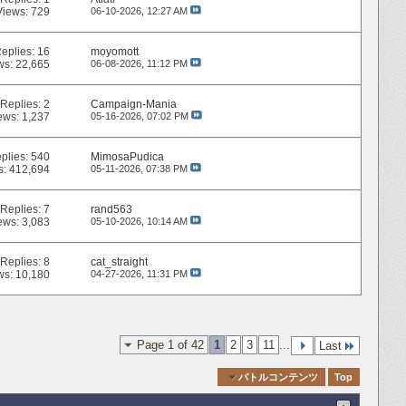
Views: 729
06-10-2026,
12:27 AM
eplies:
16
moyomott
ws: 22,665
06-08-2026,
11:12 PM
Replies:
2
Campaign-Mania
ews: 1,237
05-16-2026,
07:02 PM
plies:
540
MimosaPudica
s: 412,694
05-11-2026,
07:38 PM
Replies:
7
rand563
ews: 3,083
05-10-2026,
10:14 AM
Replies:
8
cat_straight
ws: 10,180
04-27-2026,
11:31 PM
Page 1 of 42
1
2
3
11
...
Last
Quick Navigation
バトルコンテンツ
Top