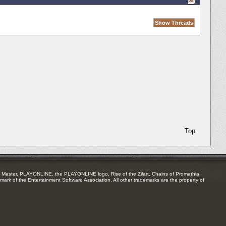
Top
Master, PLAYONLINE, the PLAYONLINE logo, Rise of the Zilart, Chains of Promathia,
mark of the Entertainment Software Association. All other trademarks are the property of