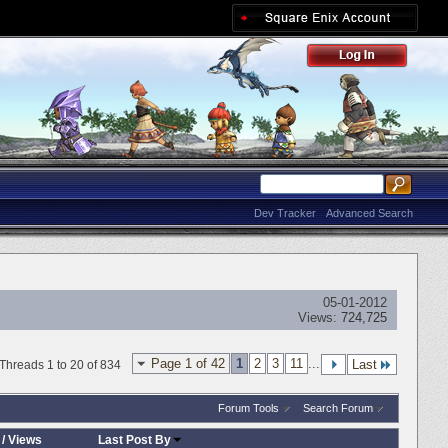
Dev Tracker
Advanced Search
05-01-2012
Views:
724,725
Page 1 of 42
1
2
3
11
...
Last
Threads 1 to 20 of 834
Forum Tools
Search Forum
/
Views
Last Post By