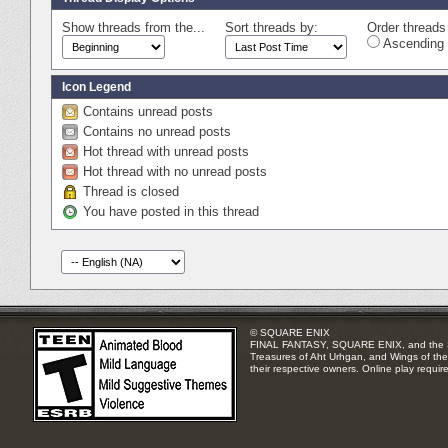
Show threads from the...
Sort threads by:
Order threads 
Ascending 
Icon Legend
Contains unread posts
Contains no unread posts
Hot thread with unread posts
Hot thread with no unread posts
Thread is closed
You have posted in this thread
© SQUARE ENIX
FINAL FANTASY, SQUARE ENIX, and the SQUA
Treasures of Aht Urhgan, and Wings of the 
their respective owners. Online play requir