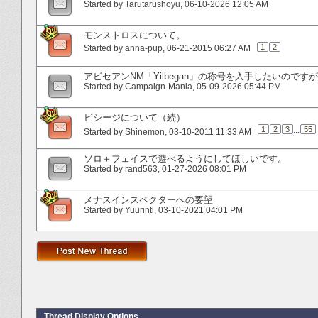
Started by
Tarutarushoyu
‎, 06-10-2026 12:05 AM
モンストロスについて。
1
2
Started by
anna-pup
‎, 06-21-2015 06:27 AM
アビセアンNM「Yilbegan」の称号を入手したいので
Started by
Campaign-Mania
‎, 05-09-2026 05:44 PM
ビシージについて（続）
1
2
3
...
55
Started by
Shinemon
‎, 03-10-2011 11:33 AM
ソロ＋フェイスで遊べるようにしてほしいです。
Started by
rand563
‎, 01-27-2026 08:01 PM
メナスインスペクターへの要望
Started by
Yuurinti
‎, 03-10-2021 04:01 PM
Thread Display Options