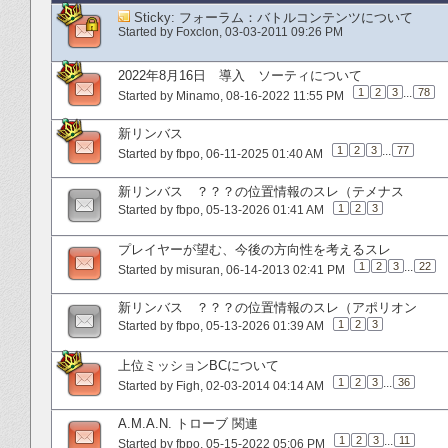
Sticky:
フォーラム：バトルコンテンツについて
Started by
Foxclon
‎, 03-03-2011 09:26 PM
2022年8月16日 導入 ソーティについて
1
2
3
...
78
Started by
Minamo
‎, 08-16-2022 11:55 PM
新リンバス
1
2
3
...
77
Started by
fbpo
‎, 06-11-2025 01:40 AM
新リンバス ？？？の位置情報のスレ（テメナス
1
2
3
Started by
fbpo
‎, 05-13-2026 01:41 AM
プレイヤーが望む、今後の方向性を考えるスレ
1
2
3
...
22
Started by
misuran
‎, 06-14-2013 02:41 PM
新リンバス ？？？の位置情報のスレ（アポリオン
1
2
3
Started by
fbpo
‎, 05-13-2026 01:39 AM
上位ミッションBCについて
1
2
3
...
36
Started by
Figh
‎, 02-03-2014 04:14 AM
A.M.A.N. トローブ 関連
1
2
3
...
11
Started by
fbpo
‎, 05-15-2022 05:06 PM