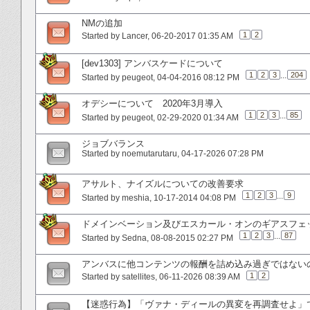
NMの追加
1
2
Started by
Lancer
‎, 06-20-2017 01:35 AM
[dev1303] アンバスケードについて
1
2
3
...
204
Started by
peugeot
‎, 04-04-2016 08:12 PM
オデシーについて 2020年3月導入
1
2
3
...
85
Started by
peugeot
‎, 02-29-2020 01:34 AM
ジョブバランス
Started by
noemutarutaru
‎, 04-17-2026 07:28 PM
アサルト、ナイズルについての改善要求
1
2
3
...
9
Started by
meshia
‎, 10-17-2014 04:08 PM
ドメインベーション及びエスカール・オンのギアスフェ
1
2
3
...
87
Started by
Sedna
‎, 08-08-2015 02:27 PM
アンバスに他コンテンツの報酬を詰め込み過ぎではない
1
2
Started by
satellites
‎, 06-11-2026 08:39 AM
【迷惑行為】「ヴァナ・ディールの異変を再調査せよ」