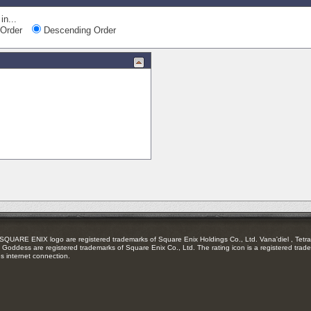
in...
Order
Descending Order
RE ENIX logo are registered trademarks of Square Enix Holdings Co., Ltd. Vana'diel , Tetra 
Goddess are registered trademarks of Square Enix Co., Ltd. The rating icon is a registered trade
es internet connection.