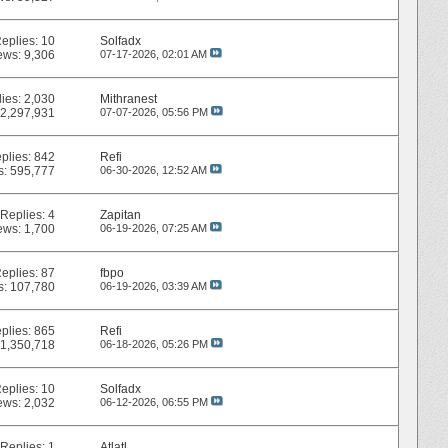
eplies:
10
Solfadx
ews: 9,306
07-17-2026,
02:01 AM
lies:
2,030
Mithranest
 2,297,931
07-07-2026,
05:56 PM
plies:
842
Refi
s: 595,777
06-30-2026,
12:52 AM
Replies:
4
Zapitan
ews: 1,700
06-19-2026,
07:25 AM
eplies:
87
fbpo
s: 107,780
06-19-2026,
03:39 AM
plies:
865
Refi
 1,350,718
06-18-2026,
05:26 PM
eplies:
10
Solfadx
ews: 2,032
06-12-2026,
06:55 PM
Replies:
1
Atlatl