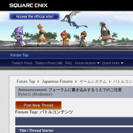
Forum Top
Today's Posts
Today's Posts (All)
FAQ
Forum Actions
Quick Links
Forum Top
Japanese Forums
ゲームシステム
バトルコン
Announcement:
フォーラムに書き込みするうえでのご注意
Bylects
‎(Moderator)
Forum Top:
バトルコンテンツ
Title
/
Thread Starter