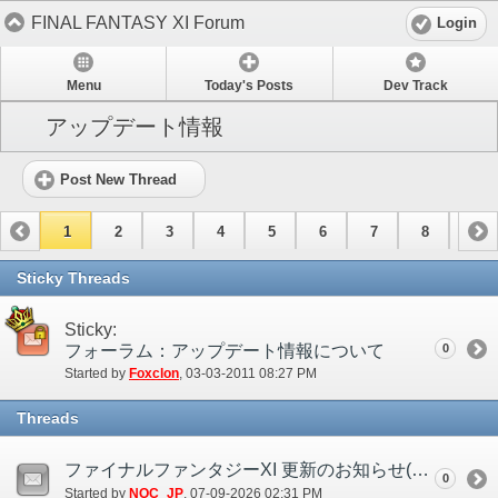
FINAL FANTASY XI Forum
Login
Menu
Today's Posts
Dev Track
アップデート情報
Post New Thread
1
2
3
4
5
6
7
8
9
10
11
12
13
14
15
Sticky Threads
Sticky:
フォーラム：アップデート情報について
0
Started by
Foxclon
‎, 03-03-2011 08:27 PM
Threads
ファイナルファンタジーXI 更新のお知らせ(7/9)
0
Started by
NOC_JP
‎, 07-09-2026 02:31 PM