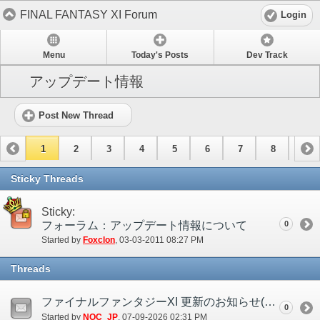
FINAL FANTASY XI Forum
Login
Menu
Today's Posts
Dev Track
アップデート情報
Post New Thread
1
2
3
4
5
6
7
8
9
10
11
12
13
14
15
Sticky Threads
Sticky:
フォーラム：アップデート情報について
0
Started by
Foxclon
‎, 03-03-2011 08:27 PM
Threads
ファイナルファンタジーXI 更新のお知らせ(7/9)
0
Started by
NOC_JP
‎, 07-09-2026 02:31 PM