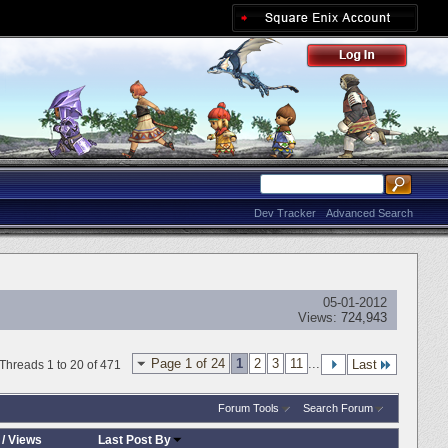
Dev Tracker
Advanced Search
05-01-2012
Views:
724,943
Page 1 of 24
1
2
3
11
...
Last
Threads 1 to 20 of 471
Forum Tools
Search Forum
/
Views
Last Post By