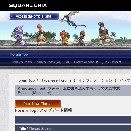
Forum Top
Today's Posts
Today's Posts (All)
FAQ
Forum Actions
Quick Links
Forum Top
Japanese Forums
インフォメーション
アップ
Announcement:
フォーラムに書き込みするうえでのご注意
Bylects
‎(Moderator)
Forum Top:
アップデート情報
Title
/
Thread Starter