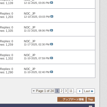
ews: 1,139
12-11-2025,
03:05 PM
Replies:
0
NOC_JP
ews: 1,203
12-10-2025,
03:03 PM
Replies:
0
NOC_JP
ews: 1,335
11-21-2025,
08:06 PM
Replies:
0
NOC_JP
ews: 1,259
11-17-2025,
02:30 PM
Replies:
0
NOC_JP
ews: 1,332
11-10-2025,
07:59 PM
Replies:
0
NOC_JP
ews: 1,290
11-10-2025,
02:40 PM
Page 1 of 24
1
2
3
11
...
Last
Quick Navigation
アップデート情報
Top