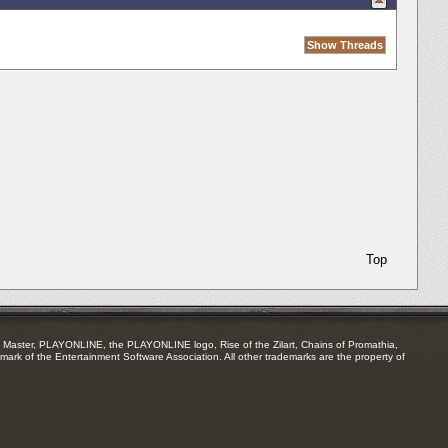
Top
Master, PLAYONLINE, the PLAYONLINE logo, Rise of the Zilart, Chains of Promathia,
mark of the Entertainment Software Association. All other trademarks are the property of