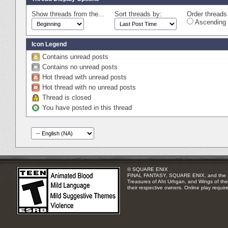
Show threads from the...
Sort threads by:
Order threads 
Ascending 
Icon Legend
Contains unread posts
Contains no unread posts
Hot thread with unread posts
Hot thread with no unread posts
Thread is closed
You have posted in this thread
© SQUARE ENIX
FINAL FANTASY, SQUARE ENIX, and the SQUA
Treasures of Aht Urhgan, and Wings of the 
their respective owners. Online play requir