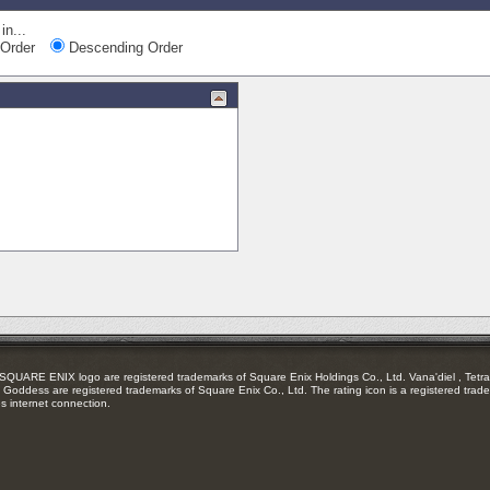
in...
Order
Descending Order
RE ENIX logo are registered trademarks of Square Enix Holdings Co., Ltd. Vana'diel , Tetra 
Goddess are registered trademarks of Square Enix Co., Ltd. The rating icon is a registered trade
es internet connection.