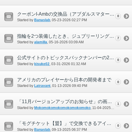
クーポンI-Ambの交換品（アブダルスマター）の重複
0
Started by
Banaslab
‎, 05-23-2026 02:27 PM
指輪を2つ装備したとき、ジュブリーリングの「戦闘・魔法スキル上昇値+100%」が正常に機能しない
7
Started by
alamilla
‎, 05-16-2026 03:09 AM
公式サイトのトピックスバックナンバーの2月表記が3月になっている
0
Started by
kisuke02
‎, 03-31-2026 01:32 AM
アメリカのプレイヤーから日本の開発者まで
0
Started by
Latravant
‎, 01-13-2026 09:40 PM
「11月バージョンアップのお知らせ」の画像が正しく表示されていない
1
Started by
Mokomokomokomokomokomoko
‎, 11-04-2025 05:54 PM
「モグチケット【盟】」で交換できるアイテムの誤表記
0
Started by
Banaslab
‎, 09-13-2025 06:37 PM