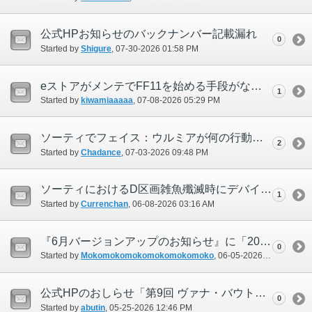
公式HPお知らせのバックナンバー記載漏れ
0
Started by
Shigure
‎, 07-30-2026 01:58 PM
eストアがメンテでFF11を始める手段がない。
1
Started by
kiwamiaaaaa
‎, 07-08-2026 05:29 PM
ソーティでフェイス：ウルミアが何の行動もしなくなる。
2
Started by
Chadance
‎, 07-03-2026 09:48 PM
ソーティにおけるD区画雑魚殲滅時にデバイスを触っても大迷宮の小札＃Dが取得できない。
1
Started by
Currenchan
‎, 06-08-2026 03:16 AM
『6月バージョンアップのお知らせ』に「2026年5月のバージョンアップ」と記載がある
0
Started by
Mokomokomokomokomokomoko
‎, 06-05-2026 05:14 PM
公式HPのおしらせ「第9回 ヴァナ・バウト」が始まりました！ (2026/05/22) 誤表記？
0
Started by
abutin
‎, 05-25-2026 12:46 PM