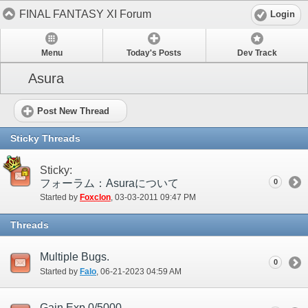
FINAL FANTASY XI Forum
Login
Menu
Today's Posts
Dev Track
Asura
Post New Thread
Sticky Threads
Sticky:
フォーラム：Asuraについて
0
Started by
Foxclon
‎, 03-03-2011 09:47 PM
Threads
Multiple Bugs.
0
Started by
Falo
‎, 06-21-2023 04:59 AM
Gain Exp 0/5000