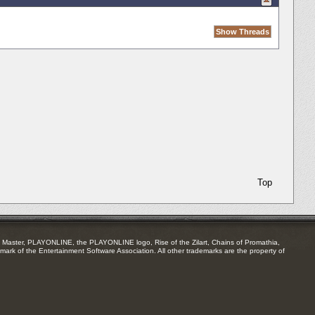
Top
Master, PLAYONLINE, the PLAYONLINE logo, Rise of the Zilart, Chains of Promathia,
mark of the Entertainment Software Association. All other trademarks are the property of