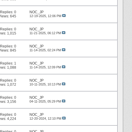
Replies:
0
NOC_JP
Views: 645
12-19-2025,
12:06 PM
Replies:
0
NOC_JP
ews: 1,015
11-21-2025,
06:12 PM
Replies:
0
NOC_JP
Views: 845
11-14-2025,
02:24 PM
Replies:
1
NOC_JP
ews: 1,088
11-14-2025,
12:09 PM
Replies:
0
NOC_JP
ews: 1,072
10-11-2025,
10:13 PM
Replies:
0
NOC_JP
ews: 3,156
04-11-2025,
05:29 PM
Replies:
0
NOC_JP
ews: 4,224
12-20-2024,
12:10 PM
Replies:
0
NOC_JP