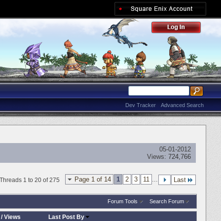
Dev Tracker
Advanced Search
05-01-2012
Views:
724,766
Page 1 of 14
1
2
3
11
...
Last
Threads 1 to 20 of 275
Forum Tools
Search Forum
/
Views
Last Post By