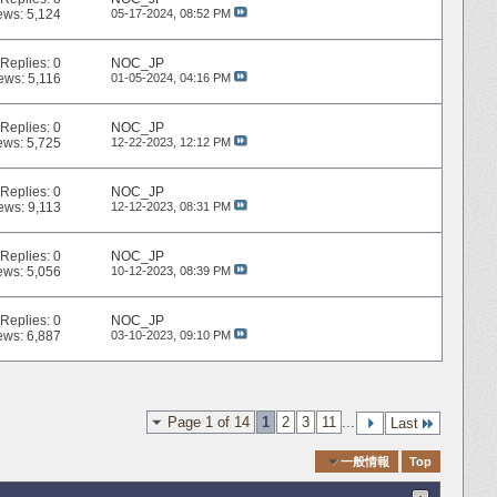
ews: 5,124
05-17-2024,
08:52 PM
Replies:
0
NOC_JP
ews: 5,116
01-05-2024,
04:16 PM
Replies:
0
NOC_JP
ews: 5,725
12-22-2023,
12:12 PM
Replies:
0
NOC_JP
ews: 9,113
12-12-2023,
08:31 PM
Replies:
0
NOC_JP
ews: 5,056
10-12-2023,
08:39 PM
Replies:
0
NOC_JP
ews: 6,887
03-10-2023,
09:10 PM
Page 1 of 14
1
2
3
11
...
Last
Quick Navigation
一般情報
Top