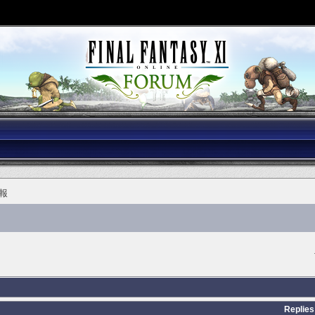
報
Replies