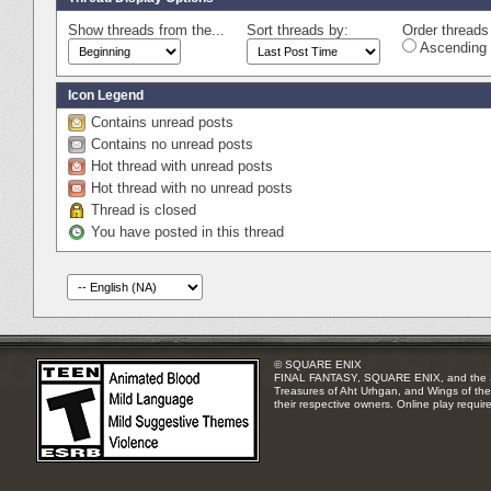
Show threads from the...
Sort threads by:
Order threads 
Ascending 
Icon Legend
Contains unread posts
Contains no unread posts
Hot thread with unread posts
Hot thread with no unread posts
Thread is closed
You have posted in this thread
© SQUARE ENIX
FINAL FANTASY, SQUARE ENIX, and the SQUA
Treasures of Aht Urhgan, and Wings of the 
their respective owners. Online play requir