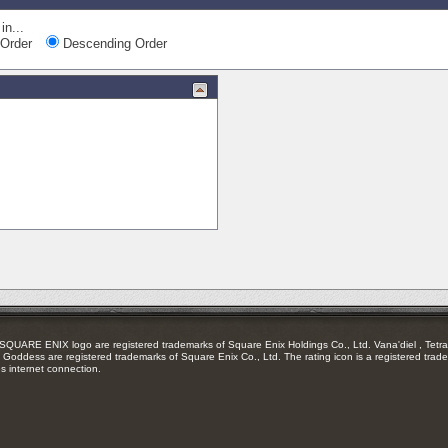
in...
Order
Descending Order
RE ENIX logo are registered trademarks of Square Enix Holdings Co., Ltd. Vana'diel , Tetra 
Goddess are registered trademarks of Square Enix Co., Ltd. The rating icon is a registered trade
es internet connection.