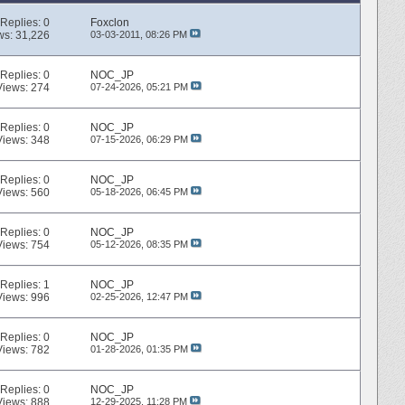
Replies:
0
Foxclon
ws: 31,226
03-03-2011,
08:26 PM
Replies:
0
NOC_JP
Views: 274
07-24-2026,
05:21 PM
Replies:
0
NOC_JP
Views: 348
07-15-2026,
06:29 PM
Replies:
0
NOC_JP
Views: 560
05-18-2026,
06:45 PM
Replies:
0
NOC_JP
Views: 754
05-12-2026,
08:35 PM
Replies:
1
NOC_JP
Views: 996
02-25-2026,
12:47 PM
Replies:
0
NOC_JP
Views: 782
01-28-2026,
01:35 PM
Replies:
0
NOC_JP
Views: 888
12-29-2025,
11:28 PM