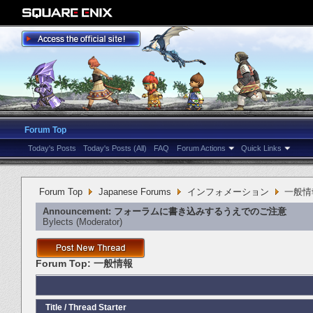
Forum Top
Today's Posts
Today's Posts (All)
FAQ
Forum Actions
Quick Links
Forum Top
Japanese Forums
インフォメーション
一般情
Announcement:
フォーラムに書き込みするうえでのご注意
Bylects
‎(Moderator)
Forum Top:
一般情報
Title
/
Thread Starter