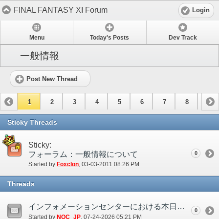
FINAL FANTASY XI Forum
Login
Menu
Today's Posts
Dev Track
一般情報
Post New Thread
1
2
3
4
5
6
7
8
9
10
11
12
13
14
Sticky Threads
Sticky:
フォーラム：一般情報について
0
Started by
Foxclon
‎, 03-03-2011 08:26 PM
Threads
インフォメーションセンターにおける本日のお問い合わせ対応に関するご案内(7/24)
0
Started by
NOC_JP
‎, 07-24-2026 05:21 PM