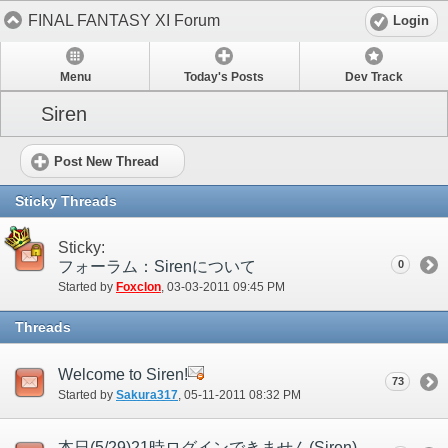
FINAL FANTASY XI Forum
Login
Menu
Today's Posts
Dev Track
Siren
Post New Thread
Sticky Threads
Sticky:
フォーラム：Sirenについて
0
Started by
Foxclon
‎, 03-03-2011 09:45 PM
Threads
Welcome to Siren!
73
Started by
Sakura317
‎, 05-11-2011 08:32 PM
本日(5/29)21時ログインできません(Siren)