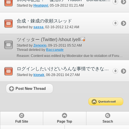
8
Started by
Heatguyj
‎, 05-19-2012 01:21 AM
合成・錬成の依頼スレッド
0
Started by
sassa
‎, 02-16-2012 12:42 AM
ツイッター (Twitter) /shout /yell
Started by
Zenoxio
‎, 09-15-2011 05:52 AM
Thread deleted by
Baccanale
Reason: Content was edited by Moderator due to violation of Forum Guidelines.
ログインしたいけどいろんな事情でできない人への伝言版＠けつあるくあとる
0
Started by
kionak
‎, 06-28-2011 04:27 AM
Post New Thread
Quetzalcoatl
Full Site
Page Top
Seach