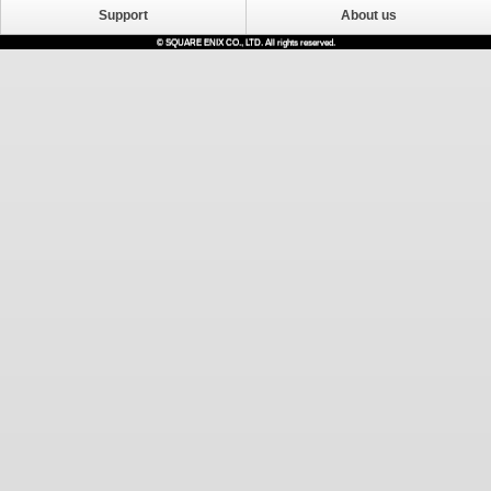
Support
About us
© SQUARE ENIX CO., LTD. All rights reserved.