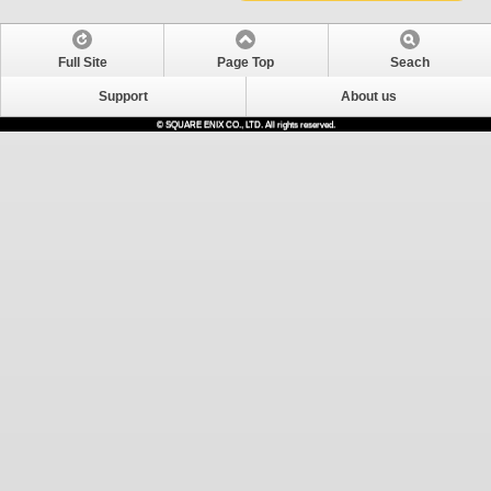
Full Site
Page Top
Seach
Support
About us
© SQUARE ENIX CO., LTD. All rights reserved.