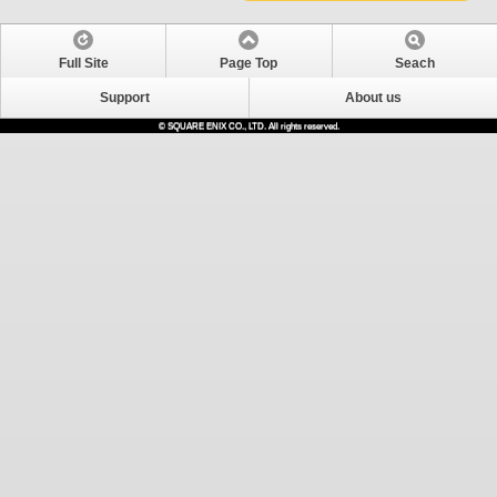
Full Site
Page Top
Seach
Support
About us
© SQUARE ENIX CO., LTD. All rights reserved.