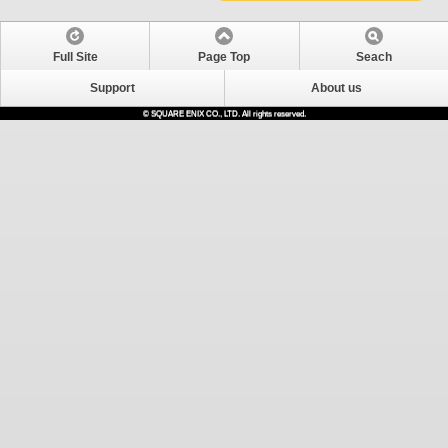
Full Site
Page Top
Seach
Support
About us
© SQUARE ENIX CO., LTD. All rights reserved.