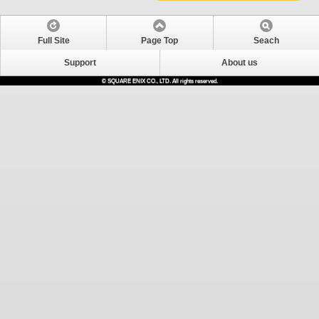
Full Site
Page Top
Seach
Support
About us
© SQUARE ENIX CO., LTD. All rights reserved.