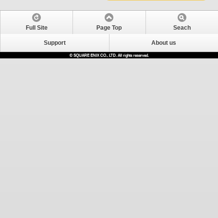
Full Site
Page Top
Seach
Support
About us
© SQUARE ENIX CO., LTD. All rights reserved.