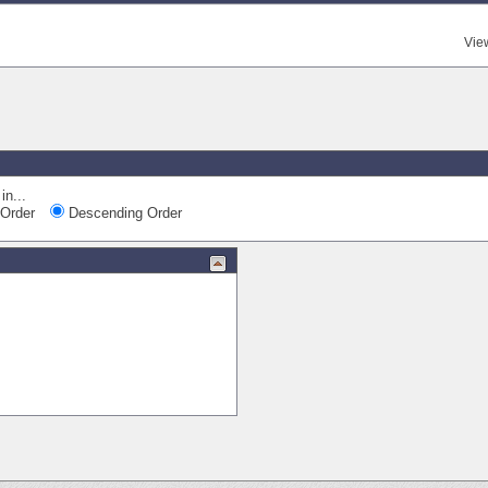
Vie
Quick
in...
Order
Descending Order