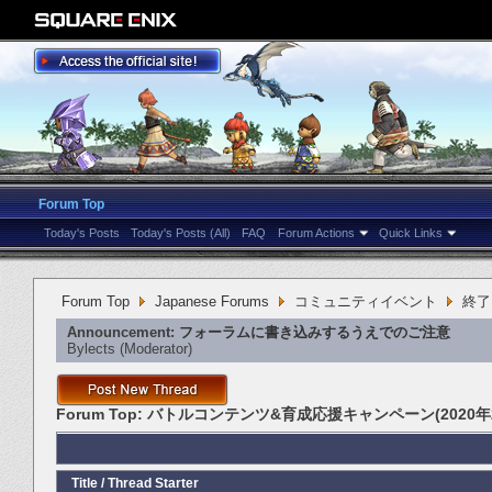
Forum Top
Today's Posts
Today's Posts (All)
FAQ
Forum Actions
Quick Links
Forum Top
Japanese Forums
コミュニティイベント
終了
Announcement:
フォーラムに書き込みするうえでのご注意
Bylects
‎(Moderator)
Forum Top:
バトルコンテンツ&育成応援キャンペーン(2020年
Title
/
Thread Starter