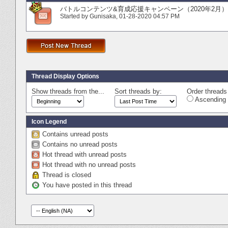
バトルコンテンツ&育成応援キャンペーン（2020年2月）
Started by
Gunisaka
‎, 01-28-2020 04:57 PM
Thread Display Options
Show threads from the...
Sort threads by:
Order threads 
Ascending 
Icon Legend
Contains unread posts
Contains no unread posts
Hot thread with unread posts
Hot thread with no unread posts
Thread is closed
You have posted in this thread