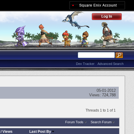
Dev Tracker
Advanced Search
05-01-2012
Views:
724,788
Threads 1 to 1 of 1
Forum Tools
Search Forum
/
Views
Last Post By