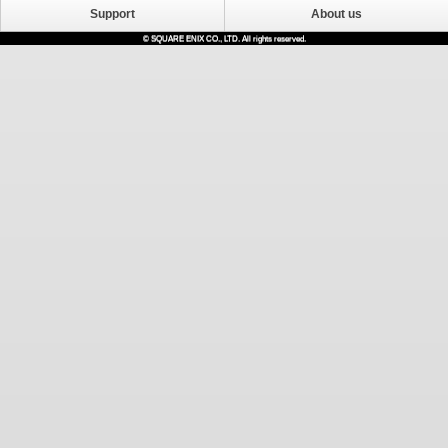
Support
About us
© SQUARE ENIX CO., LTD. All rights reserved.