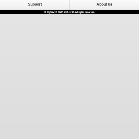
Support
About us
© SQUARE ENIX CO., LTD. All rights reserved.