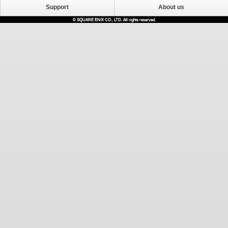
Support
About us
© SQUARE ENIX CO., LTD. All rights reserved.