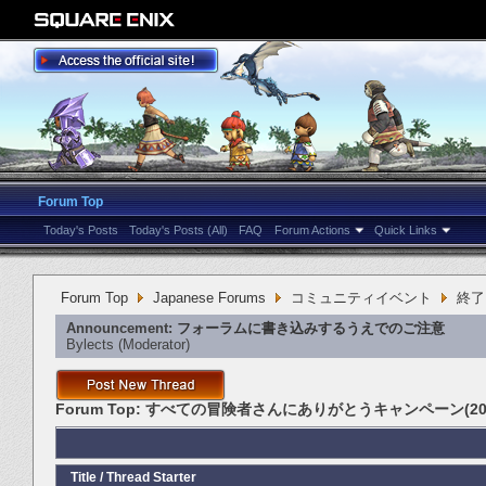
Forum Top
Today's Posts
Today's Posts (All)
FAQ
Forum Actions
Quick Links
Forum Top
Japanese Forums
コミュニティイベント
終了
Announcement:
フォーラムに書き込みするうえでのご注意
Bylects
‎(Moderator)
Forum Top:
すべての冒険者さんにありがとうキャンペーン(201
Title
/
Thread Starter