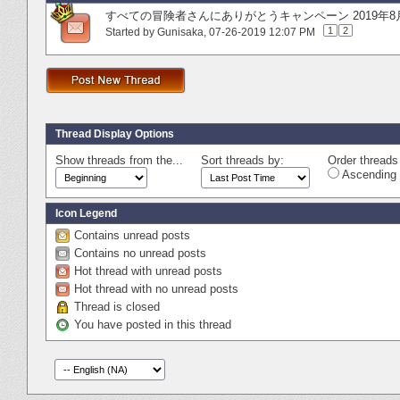
すべての冒険者さんにありがとうキャンペーン 2019年8
1
2
Started by
Gunisaka
‎, 07-26-2019 12:07 PM
Thread Display Options
Show threads from the...
Sort threads by:
Order threads 
Ascending 
Icon Legend
Contains unread posts
Contains no unread posts
Hot thread with unread posts
Hot thread with no unread posts
Thread is closed
You have posted in this thread