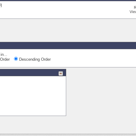
月
R
Vie
Quick Navi
in...
Order
Descending Order