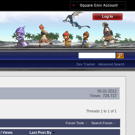
Dev Tracker
Advanced Search
05-01-2012
Views:
724,717
Threads 1 to 1 of 1
Forum Tools
Search Forum
/
Views
Last Post By