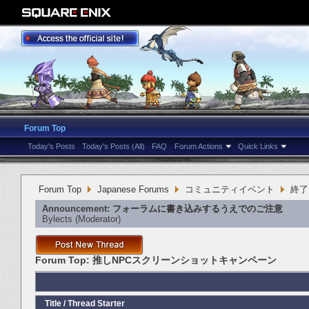
Forum Top
Today's Posts
Today's Posts (All)
FAQ
Forum Actions
Quick Links
Forum Top
Japanese Forums
コミュニティイベント
終了
Announcement:
フォーラムに書き込みするうえでのご注意
Bylects
‎(Moderator)
Forum Top:
推しNPCスクリーンショットキャンペーン
Title
/
Thread Starter