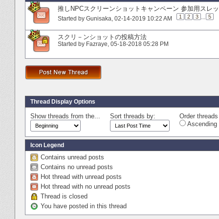
推しNPCスクリーンショットキャンペーン 参加用スレ
1
2
3
...
5
Started by
Gunisaka
‎, 02-14-2019 10:22 AM
スクリ－ンショットの投稿方法
Started by
Fazraye
‎, 05-18-2018 05:28 PM
Thread Display Options
Show threads from the...
Sort threads by:
Order threads 
Ascending 
Icon Legend
Contains unread posts
Contains no unread posts
Hot thread with unread posts
Hot thread with no unread posts
Thread is closed
You have posted in this thread