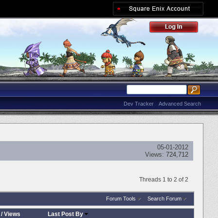
Dev Tracker
Advanced Search
05-01-2012
Views:
724,712
Threads 1 to 2 of 2
Forum Tools
Search Forum
/
Views
Last Post By