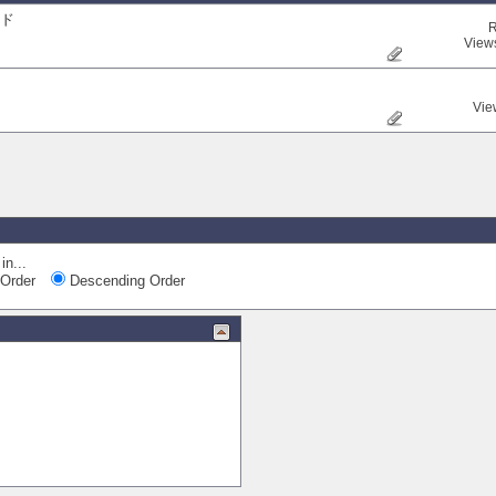
ッド
R
View
Vie
in...
Order
Descending Order