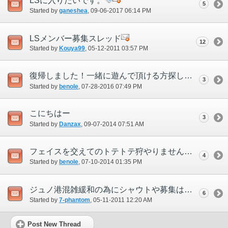
LSに入りたいです。
5
Started by
ganeshea
‎, 09-06-2017 06:14 PM
LSメンバー募集スレッド
12
Started by
Kouya99
‎, 05-12-2011 03:57 PM
復帰しました！一緒に遊んで頂ける方探してます！
3
Started by
benole
‎, 07-28-2016 07:49 PM
こにちはー
3
Started by
Danzax
‎, 09-07-2014 07:51 AM
フェイスを交えてのトテトテ狩やりませんか？オーディン鯖
4
Started by
benole
‎, 07-10-2014 01:35 PM
ジュノ港混雑緩和の為にシャウトや募集は白門でやろうよinおでん
6
Started by
7-phantom
‎, 05-11-2011 12:20 AM
Post New Thread