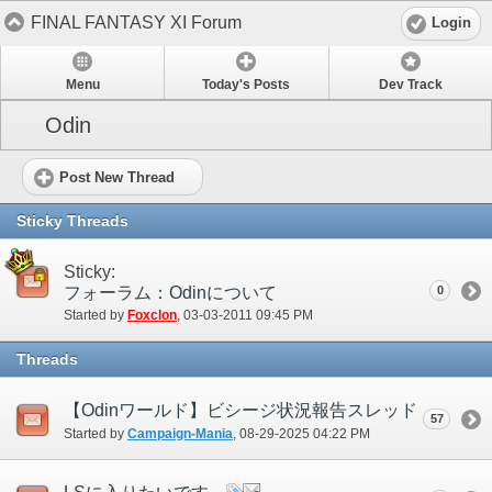
FINAL FANTASY XI Forum
Login
Menu
Today's Posts
Dev Track
Odin
Post New Thread
Sticky Threads
Sticky:
フォーラム：Odinについて
0
Started by
Foxclon
‎, 03-03-2011 09:45 PM
Threads
【Odinワールド】ビシージ状況報告スレッド
57
Started by
Campaign-Mania
‎, 08-29-2025 04:22 PM