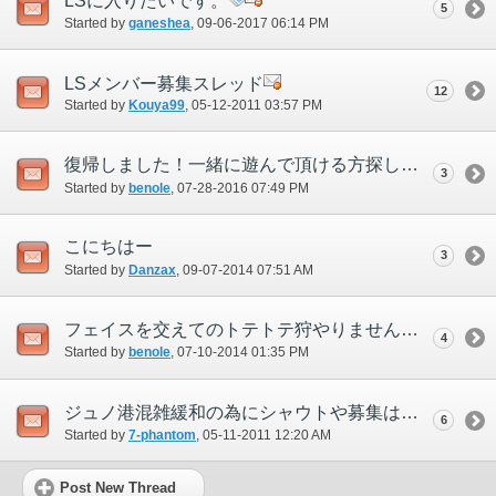
LSに入りたいです。
5
Started by
ganeshea
‎, 09-06-2017 06:14 PM
LSメンバー募集スレッド
12
Started by
Kouya99
‎, 05-12-2011 03:57 PM
復帰しました！一緒に遊んで頂ける方探してます！
3
Started by
benole
‎, 07-28-2016 07:49 PM
こにちはー
3
Started by
Danzax
‎, 09-07-2014 07:51 AM
フェイスを交えてのトテトテ狩やりませんか？オーディン鯖
4
Started by
benole
‎, 07-10-2014 01:35 PM
ジュノ港混雑緩和の為にシャウトや募集は白門でやろうよinおでん
6
Started by
7-phantom
‎, 05-11-2011 12:20 AM
Post New Thread