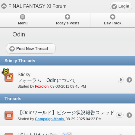
FINAL FANTASY XI Forum
Login
Menu
Today's Posts
Dev Track
Odin
Post New Thread
Sticky Threads
Sticky:
フォーラム：Odinについて
0
Started by
Foxclon
‎, 03-03-2011 09:45 PM
Threads
【Odinワールド】ビシージ状況報告スレッド
57
Started by
Campaign-Mania
‎, 08-29-2025 04:22 PM