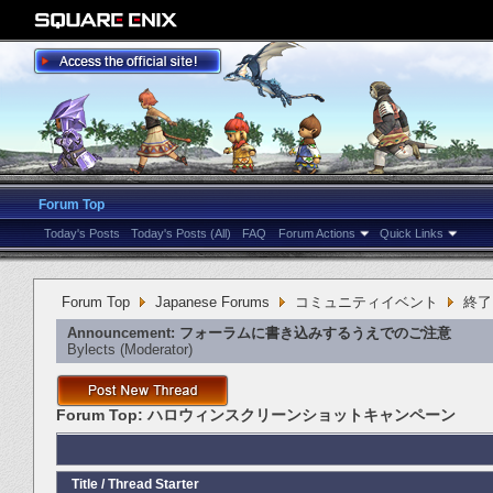
Forum Top
Today's Posts
Today's Posts (All)
FAQ
Forum Actions
Quick Links
Forum Top
Japanese Forums
コミュニティイベント
終了
Announcement:
フォーラムに書き込みするうえでのご注意
Bylects
‎(Moderator)
Forum Top:
ハロウィンスクリーンショットキャンペーン
Title
/
Thread Starter