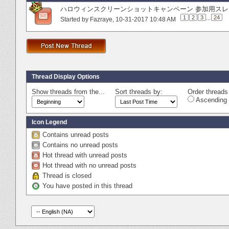
ハロウィンスクリーンショットキャンペーン 参加用スレ
1
2
3
...
24
Started by
Fazraye
‎, 10-31-2017 10:48 AM
Thread Display Options
Show threads from the...
Sort threads by:
Order threads 
Ascending 
Icon Legend
Contains unread posts
Contains no unread posts
Hot thread with unread posts
Hot thread with no unread posts
Thread is closed
You have posted in this thread