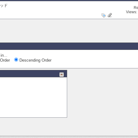
ッド
Re
Views:
in...
Order
Descending Order