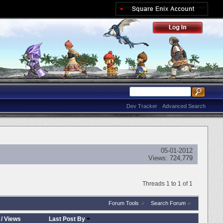
Dev Tracker
Advanced Search
05-01-2012
Views:
724,779
Threads 1 to 1 of 1
Forum Tools
Search Forum
/
Views
Last Post By