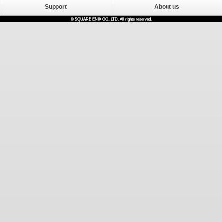
Support
About us
© SQUARE ENIX CO., LTD. All rights reserved.