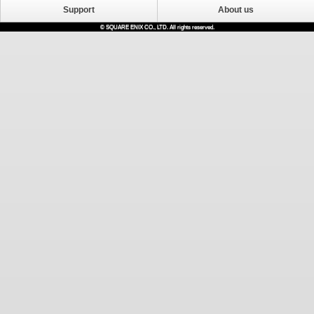
Support
About us
© SQUARE ENIX CO., LTD. All rights reserved.