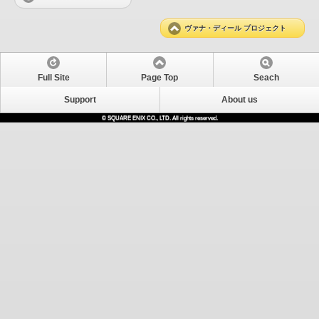
ヴァナ・ディール プロジェクト
Full Site
Page Top
Seach
Support
About us
© SQUARE ENIX CO., LTD. All rights reserved.