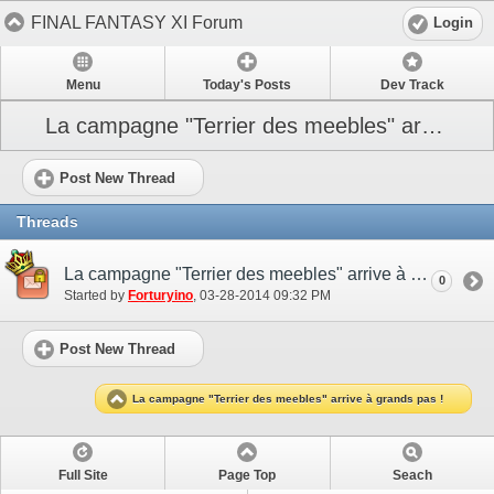
FINAL FANTASY XI Forum
Login
Menu
Today's Posts
Dev Track
La campagne "Terrier des meebles" arrive à grands pas !
Post New Thread
Threads
La campagne "Terrier des meebles" arrive à grands pas !
0
Started by
Forturyino
‎, 03-28-2014 09:32 PM
Post New Thread
La campagne "Terrier des meebles" arrive à grands pas !
Full Site
Page Top
Seach