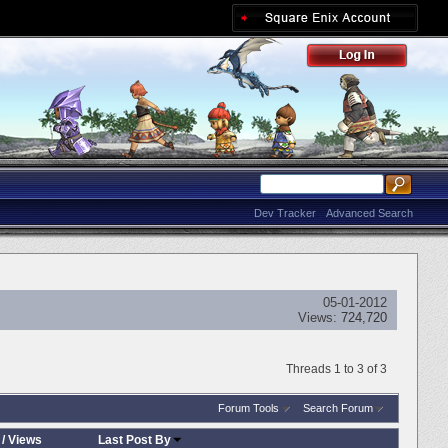
Dev Tracker
Advanced Search
05-01-2012
Views:
724,720
Threads 1 to 3 of 3
Forum Tools
Search Forum
/
Views
Last Post By