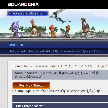
Forum Top
Today's Posts
Today's Posts (All)
FAQ
Forum Actions
Quick Links
Forum Top
Japanese Forums
コミュニティイベント
終了
Announcement:
フォーラムに書き込みするうえでのご注意
Bylects
‎(Moderator)
Forum Top:
ミーブル・バローズキャンペーンのお知らせ
Title
/
Thread Starter