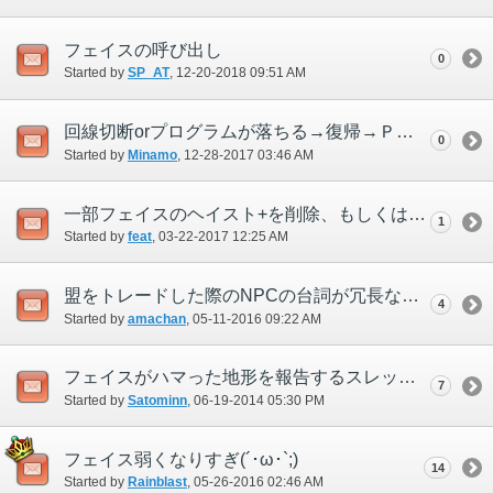
フェイスの呼び出し
0
Started by
SP_AT
‎, 12-20-2018 09:51 AM
回線切断orプログラムが落ちる→復帰→ＰＴ加入→フェイス消去 を防止してほしい
0
Started by
Minamo
‎, 12-28-2017 03:46 AM
一部フェイスのヘイスト+を削除、もしくは無効に出来るようにしてほしい
1
Started by
feat
‎, 03-22-2017 12:25 AM
盟をトレードした際のNPCの台詞が冗長なので短縮してほしい
4
Started by
amachan
‎, 05-11-2016 09:22 AM
フェイスがハマった地形を報告するスレッド
7
Started by
Satominn
‎, 06-19-2014 05:30 PM
フェイス弱くなりすぎ(´･ω･`;)
14
Started by
Rainblast
‎, 05-26-2016 02:46 AM