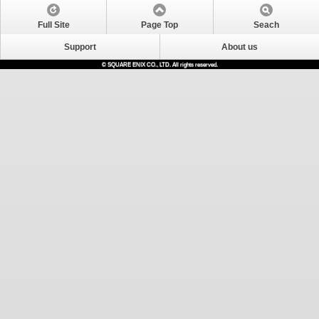
Full Site
Page Top
Seach
Support
About us
© SQUARE ENIX CO., LTD. All rights reserved.