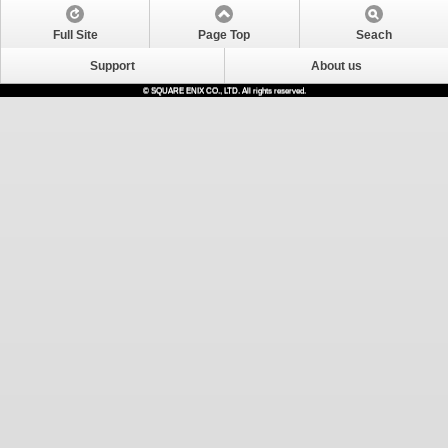
Full Site
Page Top
Seach
Support
About us
© SQUARE ENIX CO., LTD. All rights reserved.