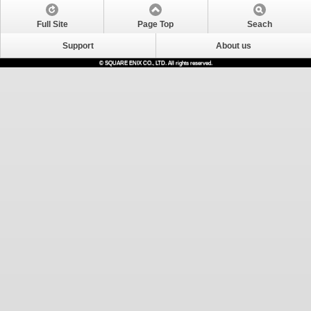
Full Site
Page Top
Seach
Support
About us
© SQUARE ENIX CO., LTD. All rights reserved.