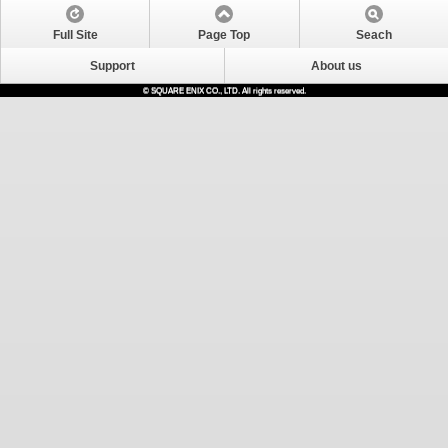
Full Site
Page Top
Seach
Support
About us
© SQUARE ENIX CO., LTD. All rights reserved.