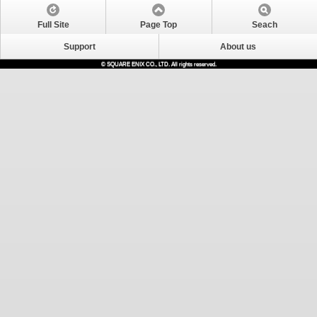
Full Site
Page Top
Seach
Support
About us
© SQUARE ENIX CO., LTD. All rights reserved.