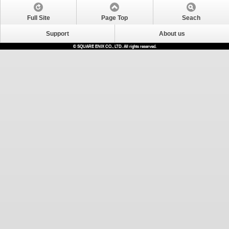
Full Site
Page Top
Seach
Support
About us
© SQUARE ENIX CO., LTD. All rights reserved.