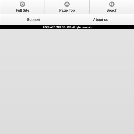
Full Site
Page Top
Seach
Support
About us
© SQUARE ENIX CO., LTD. All rights reserved.