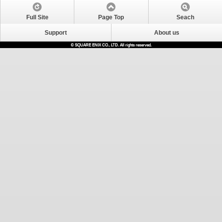
Full Site
Page Top
Seach
Support
About us
© SQUARE ENIX CO., LTD. All rights reserved.