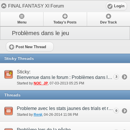
FINAL FANTASY XI Forum
Login
Menu
Today's Posts
Dev Track
Problèmes dans le jeu
Post New Thread
Sticky Threads
Sticky:
Bienvenue dans le forum : Problèmes dans le jeu !
3
Started by
NOC_JP
‎, 07-03-2013 05:25 PM
Threads
Probleme avec les stats jaunes des trials et relic +2
0
Started by
Renji
‎, 04-26-2014 11:06 PM
Problème lors de la pêche