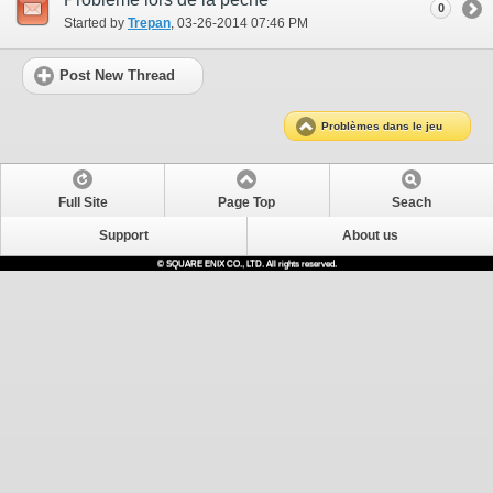
0
Started by
Trepan
‎, 03-26-2014 07:46 PM
Post New Thread
Problèmes dans le jeu
Full Site
Page Top
Seach
Support
About us
© SQUARE ENIX CO., LTD. All rights reserved.