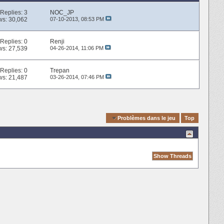
Replies:
3
NOC_JP
ws: 30,062
07-10-2013,
08:53 PM
Replies:
0
Renji
ws: 27,539
04-26-2014,
11:06 PM
Replies:
0
Trepan
ws: 21,487
03-26-2014,
07:46 PM
Quick Navigation
Problèmes dans le jeu
Top