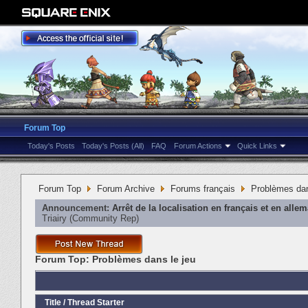
Forum Top
Today's Posts
Today's Posts (All)
FAQ
Forum Actions
Quick Links
Forum Top
Forum Archive
Forums français
Problèmes dan
Announcement:
Arrêt de la localisation en français et en alle
Triairy
‎(Community Rep)
Forum Top:
Problèmes dans le jeu
Title
/
Thread Starter