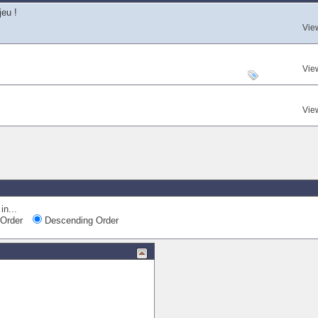
jeu !
Vie
Vie
Vie
in...
Order
Descending Order