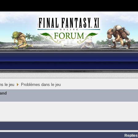
s le jeu
Problèmes dans le jeu
mand
Replies