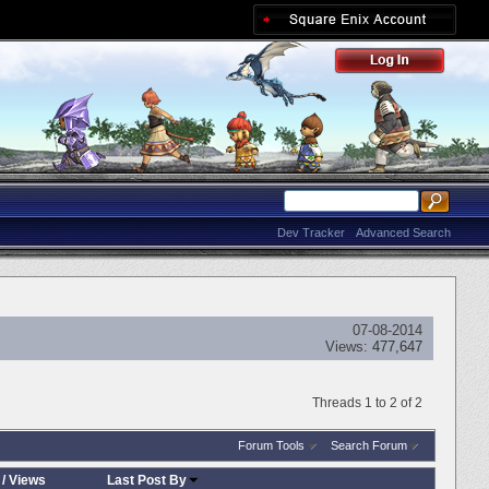
Dev Tracker
Advanced Search
07-08-2014
Views:
477,647
Threads 1 to 2 of 2
Forum Tools
Search Forum
/
Views
Last Post By